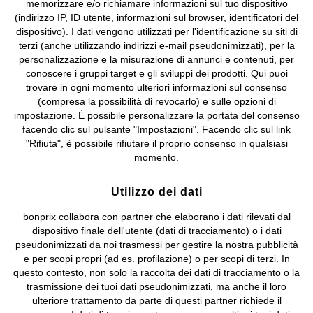
memorizzare e/o richiamare informazioni sul tuo dispositivo
(indirizzo IP, ID utente, informazioni sul browser, identificatori del
©
2026 bonprix.
Tutti i diritti riservati.
dispositivo). I dati vengono utilizzati per l'identificazione su siti di
bonprix S.r.l. con socio unico, sede legale: via Adua 33 - 13855
terzi (anche utilizzando indirizzi e-mail pseudonimizzati), per la
Valdengo (BI) C.F. 01510910027 - P.I. 01939830020, Reg. Imprese di
personalizzazione e la misurazione di annunci e contenuti, per
Biella n. 01510910027, R.E.A. BI - 171345, N. Reg. Pile:
conoscere i gruppi target e gli sviluppi dei prodotti.
Qui
puoi
IT09060P00000858, N. Reg. AEE: IT08020000002105 Capitale
trovare in ogni momento ulteriori informazioni sul consenso
Sociale: euro 1.000.000 i.v, Società soggetta all'attività di direzione
(compresa la possibilità di revocarlo) e sulle opzioni di
e coordinamento di bonprix Beteiligungs -Verwaltungsgesellschaft
impostazione. È possibile personalizzare la portata del consenso
mbH.
facendo clic sul pulsante "Impostazioni". Facendo clic sul link
"Rifiuta", è possibile rifiutare il proprio consenso in qualsiasi
momento.
Utilizzo dei dati
bonprix collabora con partner che elaborano i dati rilevati dal
dispositivo finale dell'utente (dati di tracciamento) o i dati
pseudonimizzati da noi trasmessi per gestire la nostra pubblicità
e per scopi propri (ad es. profilazione) o per scopi di terzi. In
questo contesto, non solo la raccolta dei dati di tracciamento o la
trasmissione dei tuoi dati pseudonimizzati, ma anche il loro
ulteriore trattamento da parte di questi partner richiede il