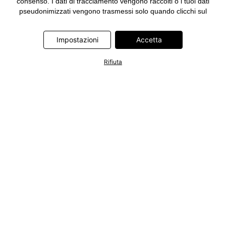
consenso. I dati di tracciamento vengono raccolti o i tuoi dati
pseudonimizzati vengono trasmessi solo quando clicchi sul
pulsante "Accetta" nel banner di www.bonprix.it. I partner sono le
seguenti società: Adjust GmbH, Criteo SA, Google Ireland
Impostazioni
Accetta
Limited, Hurra Communications GmbH, ID5 Technology Ltd,
Meta Platforms Ireland Limited, Microsoft Ireland Operations
Limited, Pinterest Europe Limited, RTB-House GmbH, TikTok
Rifiuta
Information Technologies UK Limited. Ulteriori informazioni sul
trattamento dei dati da parte di questi partner sono disponibili
nella nostra
informativa privacy e cookie
. L'informativa è
accessibile anche tramite un link nel banner.