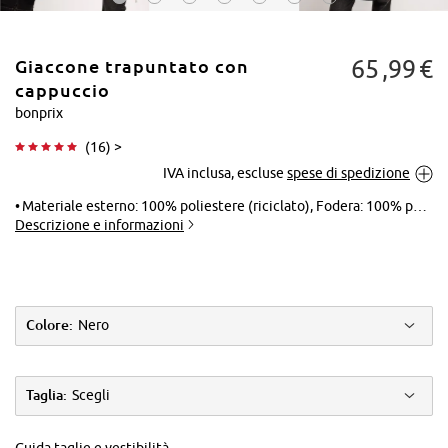
65
99
€
Giaccone trapuntato con
cappuccio
bonprix
(
16
) >
Tocca per
IVA inclusa, escluse
spese di spedizione
ingrandire
Materiale esterno: 100% poliestere (riciclato), Fodera: 100% poliestere (riciclato), Materiale per imbottitura: 100% poliestere (riciclato), Fascette: 100% poliestere
Descrizione e informazioni
Colore:
Nero
Taglia:
Scegli
Guida taglie e vestibilità