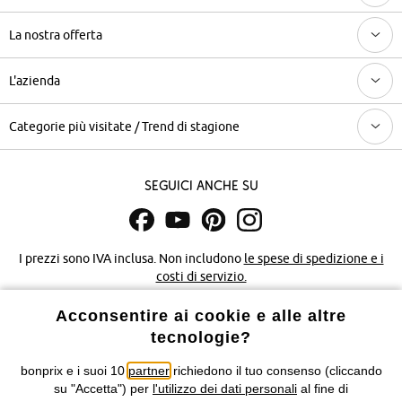
La nostra offerta
L'azienda
Categorie più visitate / Trend di stagione
Seguici anche su
I prezzi sono IVA inclusa. Non includono
le spese di spedizione e i
costi di servizio.
Acconsentire ai cookie e alle altre
Condizioni di vendita
Accessibilità
tecnologie?
Informativa privacy e cookie
Gestione dei cookie
bonprix e i suoi 10
partner
richiedono il tuo consenso (cliccando
su "Accetta") per
l'utilizzo dei dati personali
al fine di
Informazioni legali
Diritto di recesso