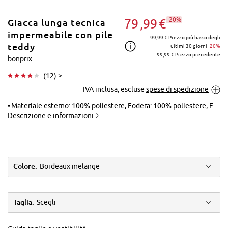
-20%
79
99
€
Giacca lunga tecnica
impermeabile con pile
99,99 €
Prezzo più basso degli
teddy
ultimi 30 giorni
-20%
99,99 € Prezzo precedente
bonprix
Tocca per
(
12
) >
ingrandire
IVA inclusa, escluse
spese di spedizione
Materiale esterno: 100% poliestere, Fodera: 100% poliestere, Fodera maniche: 100% poliestere, Imbottitura: 100% poliestere
Descrizione e informazioni
Colore:
Bordeaux melange
Taglia:
Scegli