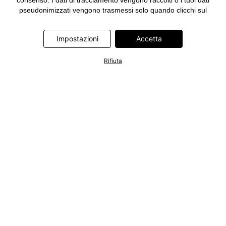
consenso. I dati di tracciamento vengono raccolti o i tuoi dati
pseudonimizzati vengono trasmessi solo quando clicchi sul
pulsante "Accetta" nel banner di www.bonprix.it. I partner sono le
seguenti società: Adjust GmbH, Criteo SA, Google Ireland
Impostazioni
Accetta
Limited, Hurra Communications GmbH, ID5 Technology Ltd,
Meta Platforms Ireland Limited, Microsoft Ireland Operations
Limited, Pinterest Europe Limited, RTB-House GmbH, TikTok
Rifiuta
Information Technologies UK Limited. Ulteriori informazioni sul
trattamento dei dati da parte di questi partner sono disponibili
nella nostra
informativa privacy e cookie
. L'informativa è
accessibile anche tramite un link nel banner.