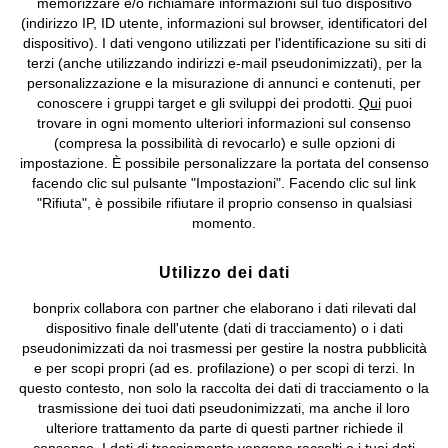
memorizzare e/o richiamare informazioni sul tuo dispositivo
(indirizzo IP, ID utente, informazioni sul browser, identificatori del
©
2026 bonprix.
Tutti i diritti riservati.
dispositivo). I dati vengono utilizzati per l'identificazione su siti di
bonprix S.r.l. con socio unico, sede legale: via Adua 33 - 13855
terzi (anche utilizzando indirizzi e-mail pseudonimizzati), per la
Valdengo (BI) C.F. 01510910027 - P.I. 01939830020, Reg. Imprese di
personalizzazione e la misurazione di annunci e contenuti, per
Biella n. 01510910027, R.E.A. BI - 171345, N. Reg. Pile:
conoscere i gruppi target e gli sviluppi dei prodotti.
Qui
puoi
IT09060P00000858, N. Reg. AEE: IT08020000002105 Capitale
trovare in ogni momento ulteriori informazioni sul consenso
Sociale: euro 1.000.000 i.v, Società soggetta all'attività di direzione
(compresa la possibilità di revocarlo) e sulle opzioni di
e coordinamento di bonprix Beteiligungs -Verwaltungsgesellschaft
impostazione. È possibile personalizzare la portata del consenso
mbH.
facendo clic sul pulsante "Impostazioni". Facendo clic sul link
"Rifiuta", è possibile rifiutare il proprio consenso in qualsiasi
momento.
Utilizzo dei dati
bonprix collabora con partner che elaborano i dati rilevati dal
dispositivo finale dell'utente (dati di tracciamento) o i dati
pseudonimizzati da noi trasmessi per gestire la nostra pubblicità
e per scopi propri (ad es. profilazione) o per scopi di terzi. In
questo contesto, non solo la raccolta dei dati di tracciamento o la
trasmissione dei tuoi dati pseudonimizzati, ma anche il loro
ulteriore trattamento da parte di questi partner richiede il