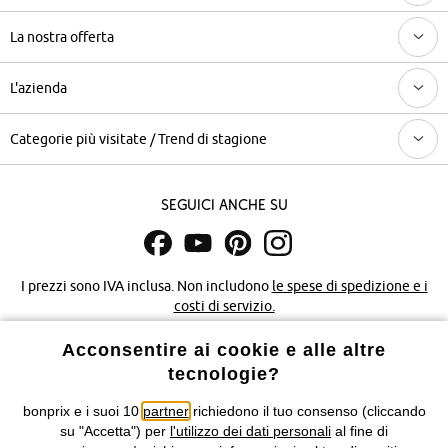
La nostra offerta
L'azienda
Categorie più visitate / Trend di stagione
Seguici anche su
I prezzi sono IVA inclusa. Non includono
le spese di spedizione e i
costi di servizio.
Acconsentire ai cookie e alle altre
Condizioni di vendita
Accessibilità
tecnologie?
Informativa privacy e cookie
Gestione dei cookie
bonprix e i suoi 10
partner
richiedono il tuo consenso (cliccando
su "Accetta") per
l'utilizzo dei dati personali
al fine di
Informazioni legali
Diritto di recesso