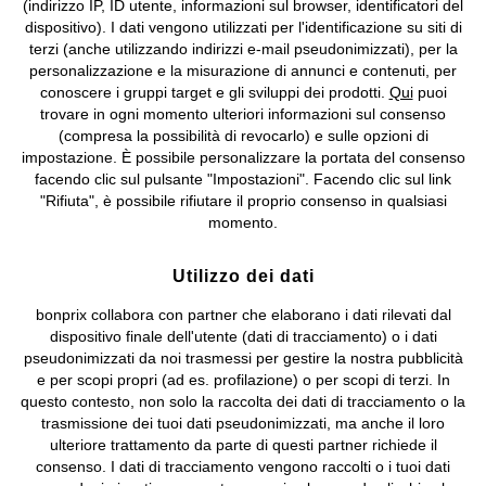
(indirizzo IP, ID utente, informazioni sul browser, identificatori del
©
2026 bonprix.
Tutti i diritti riservati.
dispositivo). I dati vengono utilizzati per l'identificazione su siti di
bonprix S.r.l. con socio unico, sede legale: via Adua 33 - 13855
terzi (anche utilizzando indirizzi e-mail pseudonimizzati), per la
Valdengo (BI) C.F. 01510910027 - P.I. 01939830020, Reg. Imprese di
personalizzazione e la misurazione di annunci e contenuti, per
Biella n. 01510910027, R.E.A. BI - 171345, N. Reg. Pile:
conoscere i gruppi target e gli sviluppi dei prodotti.
Qui
puoi
IT09060P00000858, N. Reg. AEE: IT08020000002105 Capitale
trovare in ogni momento ulteriori informazioni sul consenso
Sociale: euro 1.000.000 i.v, Società soggetta all'attività di direzione
(compresa la possibilità di revocarlo) e sulle opzioni di
e coordinamento di bonprix Beteiligungs -Verwaltungsgesellschaft
impostazione. È possibile personalizzare la portata del consenso
mbH.
facendo clic sul pulsante "Impostazioni". Facendo clic sul link
"Rifiuta", è possibile rifiutare il proprio consenso in qualsiasi
momento.
Utilizzo dei dati
bonprix collabora con partner che elaborano i dati rilevati dal
dispositivo finale dell'utente (dati di tracciamento) o i dati
pseudonimizzati da noi trasmessi per gestire la nostra pubblicità
e per scopi propri (ad es. profilazione) o per scopi di terzi. In
questo contesto, non solo la raccolta dei dati di tracciamento o la
trasmissione dei tuoi dati pseudonimizzati, ma anche il loro
ulteriore trattamento da parte di questi partner richiede il
consenso. I dati di tracciamento vengono raccolti o i tuoi dati