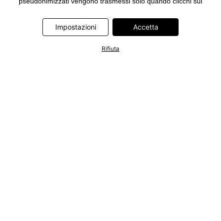
pseudonimizzati vengono trasmessi solo quando clicchi sul
pulsante "Accetta" nel banner di www.bonprix.it. I partner sono le
seguenti società: Adjust GmbH, Criteo SA, Google Ireland
Impostazioni
Accetta
Limited, Hurra Communications GmbH, ID5 Technology Ltd,
Meta Platforms Ireland Limited, Microsoft Ireland Operations
Rifiuta
Limited, Pinterest Europe Limited, RTB-House GmbH, TikTok
Information Technologies UK Limited. Ulteriori informazioni sul
trattamento dei dati da parte di questi partner sono disponibili
nella nostra
informativa privacy e cookie
. L'informativa è
accessibile anche tramite un link nel banner.