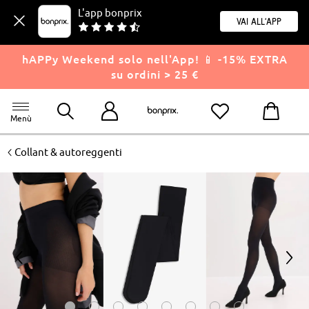
L'app bonprix
Vai all'app
hAPPy Weekend solo nell'App! 📱 -15% EXTRA
su ordini > 25 €
Menù
<
Collant & autoreggenti
<
>