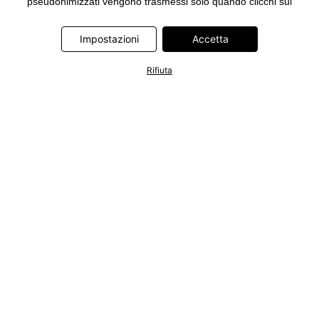
pseudonimizzati vengono trasmessi solo quando clicchi sul
pulsante "Accetta" nel banner di www.bonprix.it. I partner sono le
seguenti società: Adjust GmbH, Criteo SA, Google Ireland
Impostazioni
Accetta
Limited, Hurra Communications GmbH, ID5 Technology Ltd,
Meta Platforms Ireland Limited, Microsoft Ireland Operations
Rifiuta
Limited, Pinterest Europe Limited, RTB-House GmbH, TikTok
Information Technologies UK Limited. Ulteriori informazioni sul
trattamento dei dati da parte di questi partner sono disponibili
nella nostra
informativa privacy e cookie
. L'informativa è
accessibile anche tramite un link nel banner.