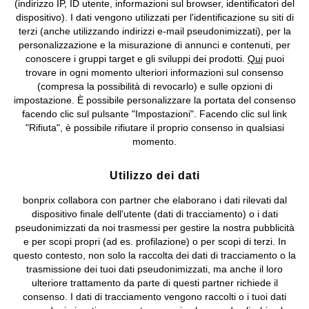
(indirizzo IP, ID utente, informazioni sul browser, identificatori del
©
2026 bonprix.
Tutti i diritti riservati.
dispositivo). I dati vengono utilizzati per l'identificazione su siti di
bonprix S.r.l. con socio unico, sede legale: via Adua 33 - 13855
terzi (anche utilizzando indirizzi e-mail pseudonimizzati), per la
Valdengo (BI) C.F. 01510910027 - P.I. 01939830020, Reg. Imprese di
personalizzazione e la misurazione di annunci e contenuti, per
Biella n. 01510910027, R.E.A. BI - 171345, N. Reg. Pile:
conoscere i gruppi target e gli sviluppi dei prodotti.
Qui
puoi
IT09060P00000858, N. Reg. AEE: IT08020000002105 Capitale
trovare in ogni momento ulteriori informazioni sul consenso
Sociale: euro 1.000.000 i.v, Società soggetta all'attività di direzione
(compresa la possibilità di revocarlo) e sulle opzioni di
e coordinamento di bonprix Beteiligungs -Verwaltungsgesellschaft
impostazione. È possibile personalizzare la portata del consenso
mbH.
facendo clic sul pulsante "Impostazioni". Facendo clic sul link
"Rifiuta", è possibile rifiutare il proprio consenso in qualsiasi
momento.
Utilizzo dei dati
bonprix collabora con partner che elaborano i dati rilevati dal
dispositivo finale dell'utente (dati di tracciamento) o i dati
pseudonimizzati da noi trasmessi per gestire la nostra pubblicità
e per scopi propri (ad es. profilazione) o per scopi di terzi. In
questo contesto, non solo la raccolta dei dati di tracciamento o la
trasmissione dei tuoi dati pseudonimizzati, ma anche il loro
ulteriore trattamento da parte di questi partner richiede il
consenso. I dati di tracciamento vengono raccolti o i tuoi dati