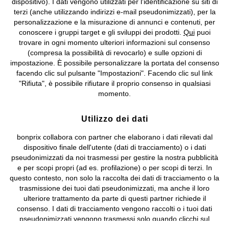
dispositivo). I dati vengono utilizzati per l'identificazione su siti di
bonprix S.r.l. con socio unico, sede legale: via Adua 33 - 13855
terzi (anche utilizzando indirizzi e-mail pseudonimizzati), per la
Valdengo (BI) C.F. 01510910027 - P.I. 01939830020, Reg. Imprese di
personalizzazione e la misurazione di annunci e contenuti, per
Biella n. 01510910027, R.E.A. BI - 171345, N. Reg. Pile:
conoscere i gruppi target e gli sviluppi dei prodotti.
Qui
puoi
IT09060P00000858, N. Reg. AEE: IT08020000002105 Capitale
trovare in ogni momento ulteriori informazioni sul consenso
Sociale: euro 1.000.000 i.v, Società soggetta all'attività di direzione
(compresa la possibilità di revocarlo) e sulle opzioni di
e coordinamento di bonprix Beteiligungs -Verwaltungsgesellschaft
impostazione. È possibile personalizzare la portata del consenso
mbH.
facendo clic sul pulsante "Impostazioni". Facendo clic sul link
"Rifiuta", è possibile rifiutare il proprio consenso in qualsiasi
momento.
Utilizzo dei dati
bonprix collabora con partner che elaborano i dati rilevati dal
dispositivo finale dell'utente (dati di tracciamento) o i dati
pseudonimizzati da noi trasmessi per gestire la nostra pubblicità
e per scopi propri (ad es. profilazione) o per scopi di terzi. In
questo contesto, non solo la raccolta dei dati di tracciamento o la
trasmissione dei tuoi dati pseudonimizzati, ma anche il loro
ulteriore trattamento da parte di questi partner richiede il
consenso. I dati di tracciamento vengono raccolti o i tuoi dati
pseudonimizzati vengono trasmessi solo quando clicchi sul