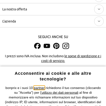
La nostra offerta
L'azienda
Seguici anche su
I prezzi sono IVA inclusa. Non includono
le spese di spedizione e i
costi di servizio.
Condizioni di vendita
Accessibilità
Acconsentire ai cookie e alle altre
tecnologie?
Informativa privacy e cookie
Gestione dei cookie
bonprix e i suoi 10
partner
richiedono il tuo consenso (cliccando
su "Accetta") per
l'utilizzo dei dati personali
al fine di
Informazioni legali
Diritto di recesso
memorizzare e/o richiamare informazioni sul tuo dispositivo
(indirizzo IP, ID utente, informazioni sul browser, identificatori del
©
2026 bonprix.
Tutti i diritti riservati.