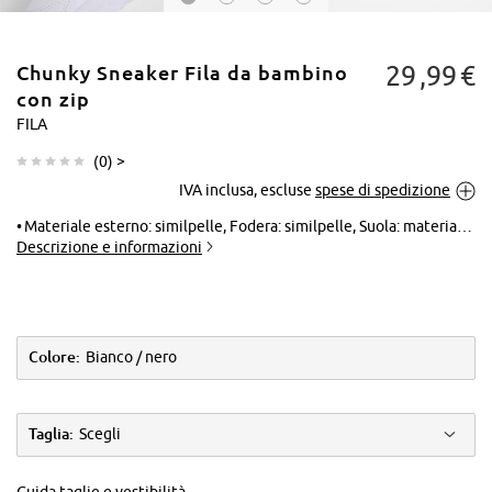
29
99
€
Chunky Sneaker Fila da bambino
con zip
FILA
(
0
) >
Tocca per
IVA inclusa, escluse
spese di spedizione
ingrandire
Materiale esterno: similpelle, Fodera: similpelle, Suola: materiale sintetico, Soletta: similpelle
Descrizione e informazioni
Colore:
Bianco / nero
Taglia:
Scegli
Guida taglie e vestibilità