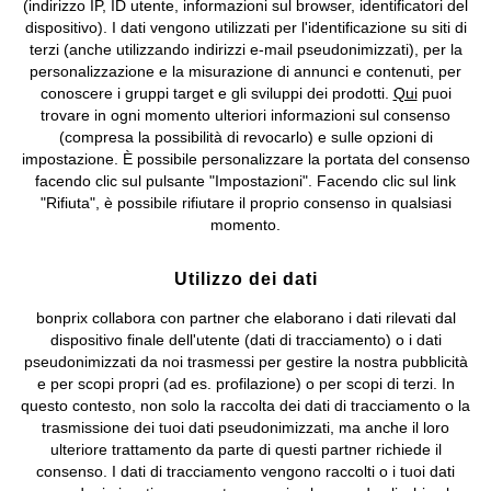
(indirizzo IP, ID utente, informazioni sul browser, identificatori del
©
2026 bonprix.
Tutti i diritti riservati.
dispositivo). I dati vengono utilizzati per l'identificazione su siti di
bonprix S.r.l. con socio unico, sede legale: via Adua 33 - 13855
terzi (anche utilizzando indirizzi e-mail pseudonimizzati), per la
Valdengo (BI) C.F. 01510910027 - P.I. 01939830020, Reg. Imprese di
personalizzazione e la misurazione di annunci e contenuti, per
Biella n. 01510910027, R.E.A. BI - 171345, N. Reg. Pile:
conoscere i gruppi target e gli sviluppi dei prodotti.
Qui
puoi
IT09060P00000858, N. Reg. AEE: IT08020000002105 Capitale
trovare in ogni momento ulteriori informazioni sul consenso
Sociale: euro 1.000.000 i.v, Società soggetta all'attività di direzione
(compresa la possibilità di revocarlo) e sulle opzioni di
e coordinamento di bonprix Beteiligungs -Verwaltungsgesellschaft
impostazione. È possibile personalizzare la portata del consenso
mbH.
facendo clic sul pulsante "Impostazioni". Facendo clic sul link
"Rifiuta", è possibile rifiutare il proprio consenso in qualsiasi
momento.
Utilizzo dei dati
bonprix collabora con partner che elaborano i dati rilevati dal
dispositivo finale dell'utente (dati di tracciamento) o i dati
pseudonimizzati da noi trasmessi per gestire la nostra pubblicità
e per scopi propri (ad es. profilazione) o per scopi di terzi. In
questo contesto, non solo la raccolta dei dati di tracciamento o la
trasmissione dei tuoi dati pseudonimizzati, ma anche il loro
ulteriore trattamento da parte di questi partner richiede il
consenso. I dati di tracciamento vengono raccolti o i tuoi dati