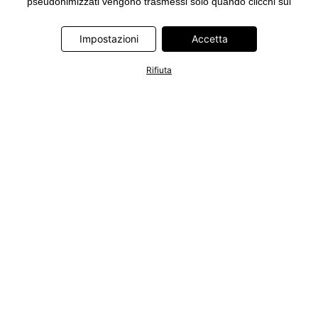
pseudonimizzati vengono trasmessi solo quando clicchi sul
pulsante "Accetta" nel banner di www.bonprix.it. I partner sono le
seguenti società: Adjust GmbH, Criteo SA, Google Ireland
Impostazioni
Accetta
Limited, Hurra Communications GmbH, ID5 Technology Ltd,
Meta Platforms Ireland Limited, Microsoft Ireland Operations
Rifiuta
Limited, Pinterest Europe Limited, RTB-House GmbH, TikTok
Information Technologies UK Limited. Ulteriori informazioni sul
trattamento dei dati da parte di questi partner sono disponibili
nella nostra
informativa privacy e cookie
. L'informativa è
accessibile anche tramite un link nel banner.