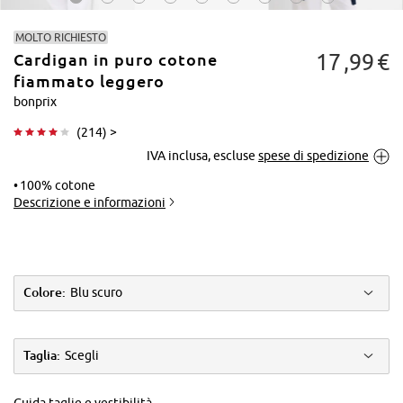
MOLTO RICHIESTO
17
99
€
Cardigan in puro cotone
fiammato leggero
bonprix
(
214
) >
Tocca per
IVA inclusa, escluse
spese di spedizione
ingrandire
100% cotone
Descrizione e informazioni
Colore:
Blu scuro
Taglia:
Scegli
Guida taglie e vestibilità