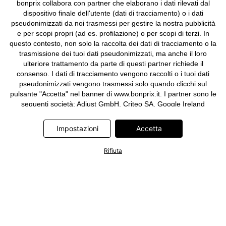
bonprix collabora con partner che elaborano i dati rilevati dal
dispositivo finale dell'utente (dati di tracciamento) o i dati
pseudonimizzati da noi trasmessi per gestire la nostra pubblicità
e per scopi propri (ad es. profilazione) o per scopi di terzi. In
questo contesto, non solo la raccolta dei dati di tracciamento o la
trasmissione dei tuoi dati pseudonimizzati, ma anche il loro
ulteriore trattamento da parte di questi partner richiede il
consenso. I dati di tracciamento vengono raccolti o i tuoi dati
pseudonimizzati vengono trasmessi solo quando clicchi sul
pulsante "Accetta" nel banner di www.bonprix.it. I partner sono le
seguenti società: Adjust GmbH, Criteo SA, Google Ireland
Limited, Hurra Communications GmbH, ID5 Technology Ltd,
Meta Platforms Ireland Limited, Microsoft Ireland Operations
Impostazioni
Accetta
Limited, Pinterest Europe Limited, RTB-House GmbH, TikTok
Information Technologies UK Limited. Ulteriori informazioni sul
Rifiuta
trattamento dei dati da parte di questi partner sono disponibili
nella nostra
informativa privacy e cookie
. L'informativa è
accessibile anche tramite un link nel banner.