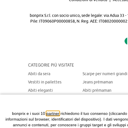
bonprix S.r.l. con socio unico, sede legale: via Adua 33
Pile: IT09060P00000858, N. Reg. AEE: IT08020000002105 
Categorie più visitate
Abiti da sera
Scarpe per numeri grandi
Vestiti in pailettes
Jeans prémaman
Abiti eleganti
Abiti prémaman
Maglioni natalizi
Giacche prémaman
Abiti chemisier
Giacche portabebè
bonprix e i suoi 10
partner
richiedono il tuo consenso (cliccando
informazioni sul browser, identificatori del dispositivo). I dati vengon
annunci e contenuti, per conoscere i gruppi target e gli sviluppi 