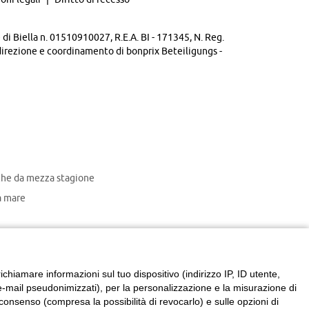
di Biella n. 01510910027, R.E.A. BI - 171345, N. Reg.
direzione e coordinamento di bonprix Beteiligungs -
che da mezza stagione
 mare
chiamare informazioni sul tuo dispositivo (indirizzo IP, ID utente,
zzi e-mail pseudonimizzati), per la personalizzazione e la misurazione di
consenso (compresa la possibilità di revocarlo) e sulle opzioni di