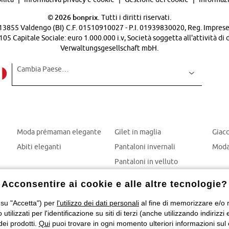
©
2026 bonprix.
Tutti i diritti riservati.
 - 13855 Valdengo (BI) C.F. 01510910027 - P.I. 01939830020, Reg. Imprese 
Capitale Sociale: euro 1.000.000 i.v, Società soggetta all'attività di 
Verwaltungsgesellschaft mbH.
Cambia Paese…
Moda prémaman elegante
Gilet in maglia
Giac
Abiti eleganti
Pantaloni invernali
Moda
Pantaloni in velluto
Mom jeans
Acconsentire ai cookie e alle altre tecnologie?
Giubbotti invernali
 su "Accetta") per
l'utilizzo dei dati personali
al fine di memorizzare e/o ri
o utilizzati per l'identificazione su siti di terzi (anche utilizzando indiri
dei prodotti.
Qui
puoi trovare in ogni momento ulteriori informazioni sul 