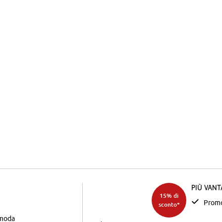
Più van
15% di
Promo
sconto*
 moda