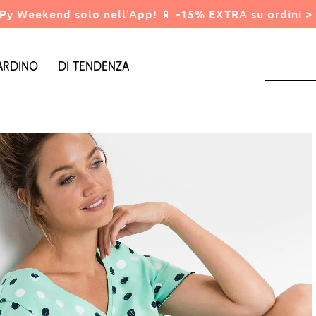
Py Weekend solo nell'App! 📱 -15% EXTRA su ordini > 
ardino
Di tendenza