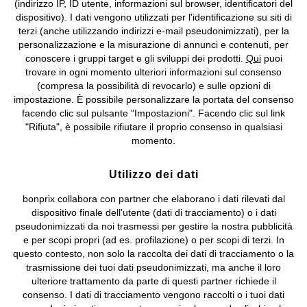
(indirizzo IP, ID utente, informazioni sul browser, identificatori del
©
2026 bonprix.
Tutti i diritti riservati.
dispositivo). I dati vengono utilizzati per l'identificazione su siti di
bonprix S.r.l. con socio unico, sede legale: via Adua 33 - 13855
terzi (anche utilizzando indirizzi e-mail pseudonimizzati), per la
Valdengo (BI) C.F. 01510910027 - P.I. 01939830020, Reg. Imprese di
personalizzazione e la misurazione di annunci e contenuti, per
Biella n. 01510910027, R.E.A. BI - 171345, N. Reg. Pile:
conoscere i gruppi target e gli sviluppi dei prodotti.
Qui
puoi
IT09060P00000858, N. Reg. AEE: IT08020000002105 Capitale
trovare in ogni momento ulteriori informazioni sul consenso
Sociale: euro 1.000.000 i.v, Società soggetta all'attività di direzione
(compresa la possibilità di revocarlo) e sulle opzioni di
e coordinamento di bonprix Beteiligungs -Verwaltungsgesellschaft
impostazione. È possibile personalizzare la portata del consenso
mbH.
facendo clic sul pulsante "Impostazioni". Facendo clic sul link
"Rifiuta", è possibile rifiutare il proprio consenso in qualsiasi
momento.
Utilizzo dei dati
bonprix collabora con partner che elaborano i dati rilevati dal
dispositivo finale dell'utente (dati di tracciamento) o i dati
pseudonimizzati da noi trasmessi per gestire la nostra pubblicità
e per scopi propri (ad es. profilazione) o per scopi di terzi. In
questo contesto, non solo la raccolta dei dati di tracciamento o la
trasmissione dei tuoi dati pseudonimizzati, ma anche il loro
ulteriore trattamento da parte di questi partner richiede il
consenso. I dati di tracciamento vengono raccolti o i tuoi dati