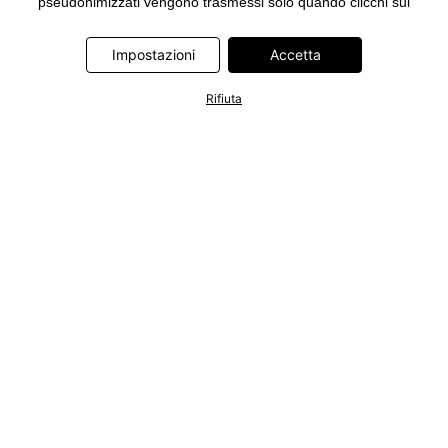
pseudonimizzati vengono trasmessi solo quando clicchi sul
pulsante "Accetta" nel banner di www.bonprix.it. I partner sono le
seguenti società: Adjust GmbH, Criteo SA, Google Ireland
Impostazioni
Accetta
Limited, Hurra Communications GmbH, ID5 Technology Ltd,
Meta Platforms Ireland Limited, Microsoft Ireland Operations
Rifiuta
Limited, Pinterest Europe Limited, RTB-House GmbH, TikTok
Information Technologies UK Limited. Ulteriori informazioni sul
trattamento dei dati da parte di questi partner sono disponibili
nella nostra
informativa privacy e cookie
. L'informativa è
accessibile anche tramite un link nel banner.