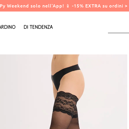
Py Weekend solo nell'App! 📱 -15% EXTRA su ordini > 
ardino
Di tendenza