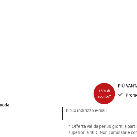
Più van
15% di
Promo
sconto*
 moda
Il tuo indirizzo e-mail
* Offerta valida per 30 giorni a parti
superiori a 40 €. Non cumulabile con