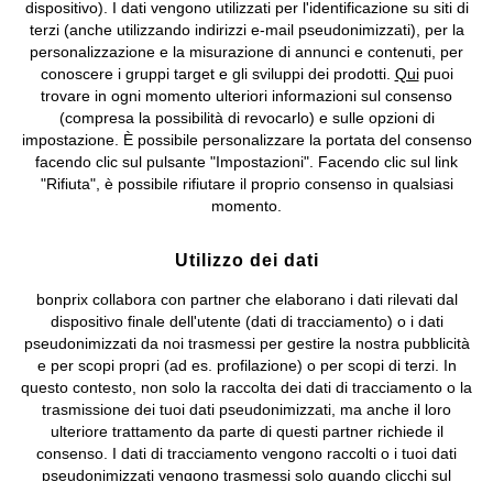
dispositivo). I dati vengono utilizzati per l'identificazione su siti di
bonprix S.r.l. con socio unico, sede legale: via Adua 33 - 13855
terzi (anche utilizzando indirizzi e-mail pseudonimizzati), per la
Valdengo (BI) C.F. 01510910027 - P.I. 01939830020, Reg. Imprese di
personalizzazione e la misurazione di annunci e contenuti, per
Biella n. 01510910027, R.E.A. BI - 171345, N. Reg. Pile:
conoscere i gruppi target e gli sviluppi dei prodotti.
Qui
puoi
IT09060P00000858, N. Reg. AEE: IT08020000002105 Capitale
trovare in ogni momento ulteriori informazioni sul consenso
Sociale: euro 1.000.000 i.v, Società soggetta all'attività di direzione
(compresa la possibilità di revocarlo) e sulle opzioni di
e coordinamento di bonprix Beteiligungs -Verwaltungsgesellschaft
impostazione. È possibile personalizzare la portata del consenso
mbH.
facendo clic sul pulsante "Impostazioni". Facendo clic sul link
"Rifiuta", è possibile rifiutare il proprio consenso in qualsiasi
momento.
Utilizzo dei dati
bonprix collabora con partner che elaborano i dati rilevati dal
dispositivo finale dell'utente (dati di tracciamento) o i dati
pseudonimizzati da noi trasmessi per gestire la nostra pubblicità
e per scopi propri (ad es. profilazione) o per scopi di terzi. In
questo contesto, non solo la raccolta dei dati di tracciamento o la
trasmissione dei tuoi dati pseudonimizzati, ma anche il loro
ulteriore trattamento da parte di questi partner richiede il
consenso. I dati di tracciamento vengono raccolti o i tuoi dati
pseudonimizzati vengono trasmessi solo quando clicchi sul