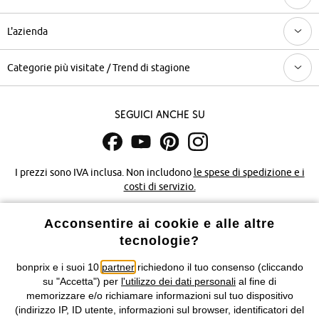
L'azienda
Categorie più visitate / Trend di stagione
Seguici anche su
I prezzi sono IVA inclusa. Non includono
le spese di spedizione e i
costi di servizio.
Condizioni di vendita
Accessibilità
Acconsentire ai cookie e alle altre
tecnologie?
Informativa privacy e cookie
Gestione dei cookie
bonprix e i suoi 10
partner
richiedono il tuo consenso (cliccando
su "Accetta") per
l'utilizzo dei dati personali
al fine di
Informazioni legali
Diritto di recesso
memorizzare e/o richiamare informazioni sul tuo dispositivo
(indirizzo IP, ID utente, informazioni sul browser, identificatori del
©
2026 bonprix.
Tutti i diritti riservati.