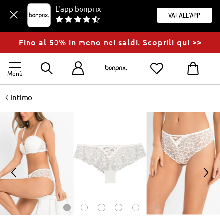
L'app bonprix
Vai all'app
Fino al 50% in meno nei saldi. Scoprili qui >>
Menù
<
Intimo
<
>