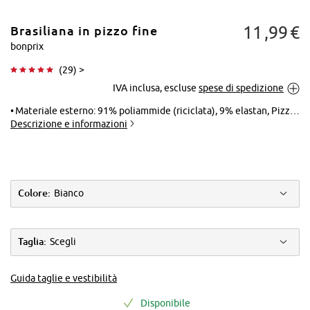
11
99
€
Brasiliana in pizzo fine
bonprix
(
29
) >
IVA inclusa, escluse
spese di spedizione
Tocca per
ingrandire
Materiale esterno: 91% poliammide (riciclata), 9% elastan, Pizzo: 87% poliammide, 13% elastan
Descrizione e informazioni
Colore:
Bianco
Taglia:
Scegli
Guida taglie e vestibilità
Disponibile