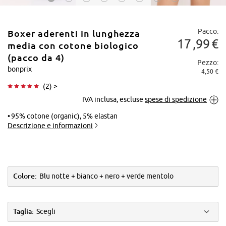
Pacco:
Boxer aderenti in lunghezza
17
99
€
media con cotone biologico
(pacco da 4)
Pezzo:
bonprix
4,50 €
Tocca per
(
2
) >
ingrandire
IVA inclusa, escluse
spese di spedizione
95% cotone (organic), 5% elastan
Descrizione e informazioni
Colore:
Blu notte + bianco + nero + verde mentolo
Taglia:
Scegli