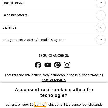
I nostri servizi
La nostra offerta
L'azienda
Categorie più visitate / Trend di stagione
Seguici anche su
I prezzi sono IVA inclusa. Non includono
le spese di spedizione e i
costi di servizio.
Acconsentire ai cookie e alle altre
Condizioni di vendita
Accessibilità
tecnologie?
Informativa privacy e cookie
Gestione dei cookie
bonprix e i suoi 10
partner
richiedono il tuo consenso (cliccando