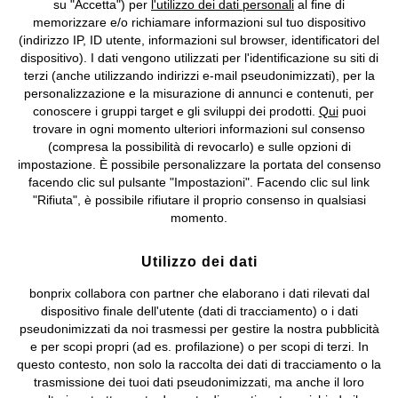
su "Accetta") per
l'utilizzo dei dati personali
al fine di
Informazioni legali
Diritto di recesso
memorizzare e/o richiamare informazioni sul tuo dispositivo
(indirizzo IP, ID utente, informazioni sul browser, identificatori del
©
2026 bonprix.
Tutti i diritti riservati.
dispositivo). I dati vengono utilizzati per l'identificazione su siti di
bonprix S.r.l. con socio unico, sede legale: via Adua 33 - 13855
terzi (anche utilizzando indirizzi e-mail pseudonimizzati), per la
Valdengo (BI) C.F. 01510910027 - P.I. 01939830020, Reg. Imprese di
personalizzazione e la misurazione di annunci e contenuti, per
Biella n. 01510910027, R.E.A. BI - 171345, N. Reg. Pile:
conoscere i gruppi target e gli sviluppi dei prodotti.
Qui
puoi
IT09060P00000858, N. Reg. AEE: IT08020000002105 Capitale
trovare in ogni momento ulteriori informazioni sul consenso
Sociale: euro 1.000.000 i.v, Società soggetta all'attività di direzione
(compresa la possibilità di revocarlo) e sulle opzioni di
e coordinamento di bonprix Beteiligungs -Verwaltungsgesellschaft
impostazione. È possibile personalizzare la portata del consenso
mbH.
facendo clic sul pulsante "Impostazioni". Facendo clic sul link
"Rifiuta", è possibile rifiutare il proprio consenso in qualsiasi
momento.
Utilizzo dei dati
bonprix collabora con partner che elaborano i dati rilevati dal
dispositivo finale dell'utente (dati di tracciamento) o i dati
pseudonimizzati da noi trasmessi per gestire la nostra pubblicità
e per scopi propri (ad es. profilazione) o per scopi di terzi. In
questo contesto, non solo la raccolta dei dati di tracciamento o la
trasmissione dei tuoi dati pseudonimizzati, ma anche il loro