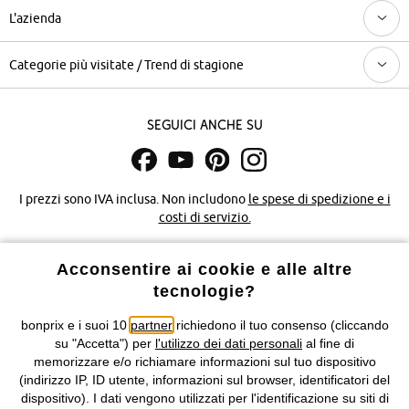
L'azienda
Categorie più visitate / Trend di stagione
Seguici anche su
I prezzi sono IVA inclusa. Non includono
le spese di spedizione e i
costi di servizio.
Condizioni di vendita
Accessibilità
Acconsentire ai cookie e alle altre
tecnologie?
Informativa privacy e cookie
Gestione dei cookie
bonprix e i suoi 10
partner
richiedono il tuo consenso (cliccando
su "Accetta") per
l'utilizzo dei dati personali
al fine di
Informazioni legali
Diritto di recesso
memorizzare e/o richiamare informazioni sul tuo dispositivo
(indirizzo IP, ID utente, informazioni sul browser, identificatori del
©
2026 bonprix.
Tutti i diritti riservati.
dispositivo). I dati vengono utilizzati per l'identificazione su siti di
bonprix S.r.l. con socio unico, sede legale: via Adua 33 - 13855