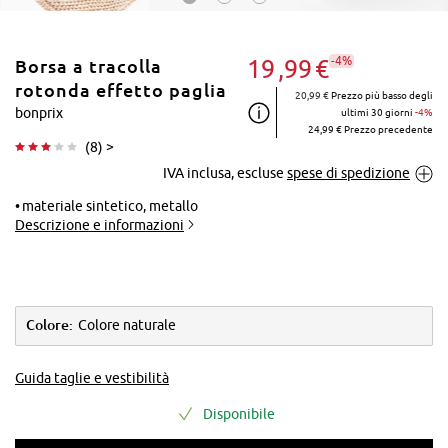
-4%
19
99
€
Borsa a tracolla
rotonda effetto paglia
20,99 €
Prezzo più basso degli
bonprix
ultimi 30 giorni
-4%
24,99 € Prezzo precedente
(
8
) >
Tocca per
IVA inclusa, escluse
spese di spedizione
ingrandire
materiale sintetico, metallo
Descrizione e informazioni
Colore:
Colore naturale
Guida taglie e vestibilità
Disponibile