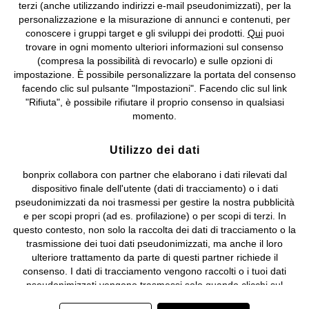
terzi (anche utilizzando indirizzi e-mail pseudonimizzati), per la
Valdengo (BI) C.F. 01510910027 - P.I. 01939830020, Reg. Imprese di
personalizzazione e la misurazione di annunci e contenuti, per
Biella n. 01510910027, R.E.A. BI - 171345, N. Reg. Pile:
conoscere i gruppi target e gli sviluppi dei prodotti.
Qui
puoi
IT09060P00000858, N. Reg. AEE: IT08020000002105 Capitale
trovare in ogni momento ulteriori informazioni sul consenso
Sociale: euro 1.000.000 i.v, Società soggetta all'attività di direzione
(compresa la possibilità di revocarlo) e sulle opzioni di
e coordinamento di bonprix Beteiligungs -Verwaltungsgesellschaft
impostazione. È possibile personalizzare la portata del consenso
mbH.
facendo clic sul pulsante "Impostazioni". Facendo clic sul link
"Rifiuta", è possibile rifiutare il proprio consenso in qualsiasi
momento.
Utilizzo dei dati
bonprix collabora con partner che elaborano i dati rilevati dal
dispositivo finale dell'utente (dati di tracciamento) o i dati
pseudonimizzati da noi trasmessi per gestire la nostra pubblicità
e per scopi propri (ad es. profilazione) o per scopi di terzi. In
questo contesto, non solo la raccolta dei dati di tracciamento o la
trasmissione dei tuoi dati pseudonimizzati, ma anche il loro
ulteriore trattamento da parte di questi partner richiede il
consenso. I dati di tracciamento vengono raccolti o i tuoi dati
pseudonimizzati vengono trasmessi solo quando clicchi sul
pulsante "Accetta" nel banner di www.bonprix.it. I partner sono le