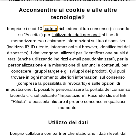
costi di servizio.
Acconsentire ai cookie e alle altre
tecnologie?
Condizioni di vendita
Accessibilità
bonprix e i suoi 10
partner
richiedono il tuo consenso (cliccando
Informativa privacy e cookie
Gestione dei cookie
su "Accetta") per
l'utilizzo dei dati personali
al fine di
memorizzare e/o richiamare informazioni sul tuo dispositivo
(indirizzo IP, ID utente, informazioni sul browser, identificatori del
Informazioni legali
Diritto di recesso
dispositivo). I dati vengono utilizzati per l'identificazione su siti di
terzi (anche utilizzando indirizzi e-mail pseudonimizzati), per la
©
2026 bonprix.
Tutti i diritti riservati.
personalizzazione e la misurazione di annunci e contenuti, per
bonprix S.r.l. con socio unico, sede legale: via Adua 33 - 13855
conoscere i gruppi target e gli sviluppi dei prodotti.
Qui
puoi
Valdengo (BI) C.F. 01510910027 - P.I. 01939830020, Reg. Imprese di
trovare in ogni momento ulteriori informazioni sul consenso
Biella n. 01510910027, R.E.A. BI - 171345, N. Reg. Pile:
(compresa la possibilità di revocarlo) e sulle opzioni di
IT09060P00000858, N. Reg. AEE: IT08020000002105 Capitale
impostazione. È possibile personalizzare la portata del consenso
Sociale: euro 1.000.000 i.v, Società soggetta all'attività di direzione
facendo clic sul pulsante "Impostazioni". Facendo clic sul link
e coordinamento di bonprix Beteiligungs -Verwaltungsgesellschaft
"Rifiuta", è possibile rifiutare il proprio consenso in qualsiasi
mbH.
momento.
Utilizzo dei dati
bonprix collabora con partner che elaborano i dati rilevati dal