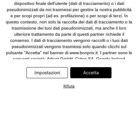
dispositivo finale dell'utente (dati di tracciamento) o i dati
pseudonimizzati da noi trasmessi per gestire la nostra pubblicità
e per scopi propri (ad es. profilazione) o per scopi di terzi. In
questo contesto, non solo la raccolta dei dati di tracciamento o la
trasmissione dei tuoi dati pseudonimizzati, ma anche il loro
ulteriore trattamento da parte di questi partner richiede il
consenso. I dati di tracciamento vengono raccolti o i tuoi dati
pseudonimizzati vengono trasmessi solo quando clicchi sul
pulsante "Accetta" nel banner di www.bonprix.it. I partner sono le
seguenti società: Adjust GmbH, Criteo SA, Google Ireland
Limited, Hurra Communications GmbH, ID5 Technology Ltd,
Meta Platforms Ireland Limited, Microsoft Ireland Operations
Impostazioni
Accetta
Limited, Pinterest Europe Limited, RTB-House GmbH, TikTok
Information Technologies UK Limited. Ulteriori informazioni sul
Rifiuta
trattamento dei dati da parte di questi partner sono disponibili
nella nostra
informativa privacy e cookie
. L'informativa è
accessibile anche tramite un link nel banner.