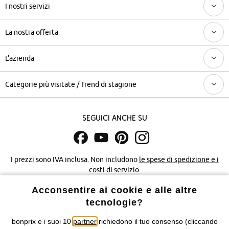
I nostri servizi
La nostra offerta
L'azienda
Categorie più visitate / Trend di stagione
Seguici anche su
I prezzi sono IVA inclusa. Non includono
le spese di spedizione e i
costi di servizio.
Acconsentire ai cookie e alle altre
Condizioni di vendita
Accessibilità
tecnologie?
Informativa privacy e cookie
Gestione dei cookie
bonprix e i suoi 10
partner
richiedono il tuo consenso (cliccando