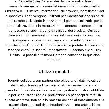
su "Accetta") per
l'utilizzo dei dati personali
al fine di
Informazioni legali
Diritto di recesso
memorizzare e/o richiamare informazioni sul tuo dispositivo
(indirizzo IP, ID utente, informazioni sul browser, identificatori del
©
2026 bonprix.
Tutti i diritti riservati.
dispositivo). I dati vengono utilizzati per l'identificazione su siti di
bonprix S.r.l. con socio unico, sede legale: via Adua 33 - 13855
terzi (anche utilizzando indirizzi e-mail pseudonimizzati), per la
Valdengo (BI) C.F. 01510910027 - P.I. 01939830020, Reg. Imprese di
personalizzazione e la misurazione di annunci e contenuti, per
Biella n. 01510910027, R.E.A. BI - 171345, N. Reg. Pile:
conoscere i gruppi target e gli sviluppi dei prodotti.
Qui
puoi
IT09060P00000858, N. Reg. AEE: IT08020000002105 Capitale
trovare in ogni momento ulteriori informazioni sul consenso
Sociale: euro 1.000.000 i.v, Società soggetta all'attività di direzione
(compresa la possibilità di revocarlo) e sulle opzioni di
e coordinamento di bonprix Beteiligungs -Verwaltungsgesellschaft
impostazione. È possibile personalizzare la portata del consenso
mbH.
facendo clic sul pulsante "Impostazioni". Facendo clic sul link
"Rifiuta", è possibile rifiutare il proprio consenso in qualsiasi
momento.
Utilizzo dei dati
bonprix collabora con partner che elaborano i dati rilevati dal
dispositivo finale dell'utente (dati di tracciamento) o i dati
pseudonimizzati da noi trasmessi per gestire la nostra pubblicità
e per scopi propri (ad es. profilazione) o per scopi di terzi. In
questo contesto, non solo la raccolta dei dati di tracciamento o la
trasmissione dei tuoi dati pseudonimizzati, ma anche il loro