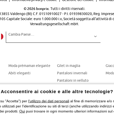
©
2026 bonprix.
Tutti i diritti riservati.
 - 13855 Valdengo (BI) C.F. 01510910027 - P.I. 01939830020, Reg. Imprese 
Capitale Sociale: euro 1.000.000 i.v, Società soggetta all'attività di 
Verwaltungsgesellschaft mbH.
Cambia Paese…
Moda prémaman elegante
Gilet in maglia
Giac
Abiti eleganti
Pantaloni invernali
Moda
Pantaloni in velluto
Mom jeans
Acconsentire ai cookie e alle altre tecnologie?
Giubbotti invernali
 su "Accetta") per
l'utilizzo dei dati personali
al fine di memorizzare e/o ri
o utilizzati per l'identificazione su siti di terzi (anche utilizzando indiri
dei prodotti.
Qui
puoi trovare in ogni momento ulteriori informazioni sul 