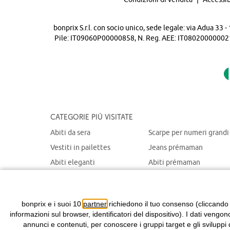
bonprix S.r.l. con socio unico, sede legale: via Adua 33
Pile: IT09060P00000858, N. Reg. AEE: IT08020000002105 
Categorie più visitate
Abiti da sera
Scarpe per numeri grandi
Vestiti in pailettes
Jeans prémaman
Abiti eleganti
Abiti prémaman
Maglioni natalizi
Giacche prémaman
Abiti chemisier
Giacche portabebè
bonprix e i suoi 10
partner
richiedono il tuo consenso (cliccando
informazioni sul browser, identificatori del dispositivo). I dati vengon
annunci e contenuti, per conoscere i gruppi target e gli sviluppi 