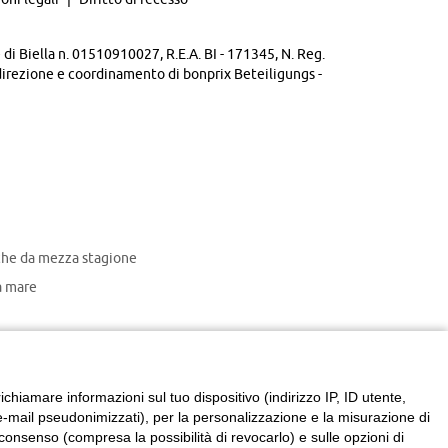
di Biella n. 01510910027, R.E.A. BI - 171345, N. Reg.
direzione e coordinamento di bonprix Beteiligungs -
che da mezza stagione
 mare
chiamare informazioni sul tuo dispositivo (indirizzo IP, ID utente,
zzi e-mail pseudonimizzati), per la personalizzazione e la misurazione di
consenso (compresa la possibilità di revocarlo) e sulle opzioni di