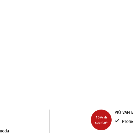
Più van
15% di
Promo
sconto*
 moda