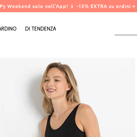
Py Weekend solo nell'App! 📱 -15% EXTRA su ordini > 
ardino
Di tendenza