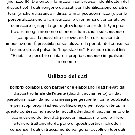
(indirizzo IP, ID utente, informazioni sul browser, identificatori del
©
2026 bonprix.
Tutti i diritti riservati.
dispositivo). I dati vengono utilizzati per l'identificazione su siti di
bonprix S.r.l. con socio unico, sede legale: via Adua 33 - 13855
terzi (anche utilizzando indirizzi e-mail pseudonimizzati), per la
Valdengo (BI) C.F. 01510910027 - P.I. 01939830020, Reg. Imprese di
personalizzazione e la misurazione di annunci e contenuti, per
Biella n. 01510910027, R.E.A. BI - 171345, N. Reg. Pile:
conoscere i gruppi target e gli sviluppi dei prodotti.
Qui
puoi
IT09060P00000858, N. Reg. AEE: IT08020000002105 Capitale
trovare in ogni momento ulteriori informazioni sul consenso
Sociale: euro 1.000.000 i.v, Società soggetta all'attività di direzione
(compresa la possibilità di revocarlo) e sulle opzioni di
e coordinamento di bonprix Beteiligungs -Verwaltungsgesellschaft
impostazione. È possibile personalizzare la portata del consenso
mbH.
facendo clic sul pulsante "Impostazioni". Facendo clic sul link
"Rifiuta", è possibile rifiutare il proprio consenso in qualsiasi
momento.
Utilizzo dei dati
bonprix collabora con partner che elaborano i dati rilevati dal
dispositivo finale dell'utente (dati di tracciamento) o i dati
pseudonimizzati da noi trasmessi per gestire la nostra pubblicità
e per scopi propri (ad es. profilazione) o per scopi di terzi. In
questo contesto, non solo la raccolta dei dati di tracciamento o la
trasmissione dei tuoi dati pseudonimizzati, ma anche il loro
ulteriore trattamento da parte di questi partner richiede il
consenso. I dati di tracciamento vengono raccolti o i tuoi dati