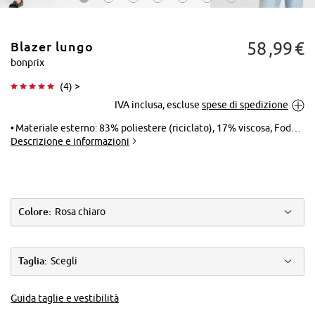
58
99
€
Blazer lungo
bonprix
(
4
) >
IVA inclusa, escluse
spese di spedizione
Tocca per
ingrandire
Materiale esterno: 83% poliestere (riciclato), 17% viscosa, Fodera: 100% poliestere
Descrizione e informazioni
Colore:
Rosa chiaro
Taglia:
Scegli
Guida taglie e vestibilità