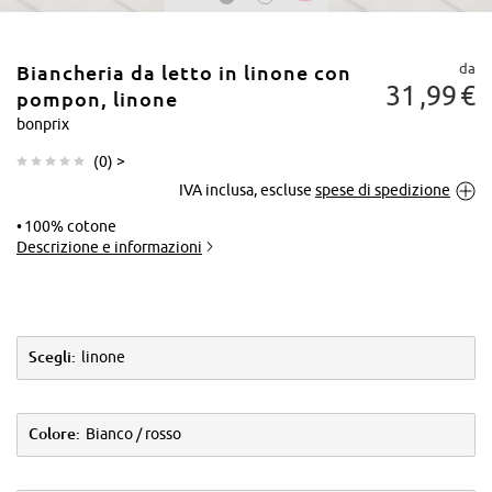
da
Biancheria da letto in linone con
31
99
€
pompon, linone
bonprix
(
0
) >
Tocca per
IVA inclusa, escluse
spese di spedizione
ingrandire
100% cotone
Descrizione e informazioni
Scegli:
linone
Colore:
Bianco / rosso