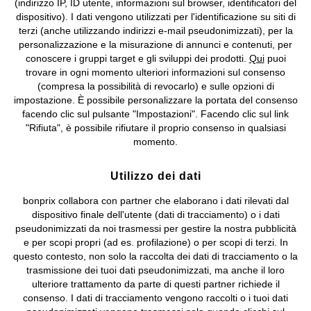
(indirizzo IP, ID utente, informazioni sul browser, identificatori del
©
2026 bonprix.
Tutti i diritti riservati.
dispositivo). I dati vengono utilizzati per l'identificazione su siti di
bonprix S.r.l. con socio unico, sede legale: via Adua 33 - 13855
terzi (anche utilizzando indirizzi e-mail pseudonimizzati), per la
Valdengo (BI) C.F. 01510910027 - P.I. 01939830020, Reg. Imprese di
personalizzazione e la misurazione di annunci e contenuti, per
Biella n. 01510910027, R.E.A. BI - 171345, N. Reg. Pile:
conoscere i gruppi target e gli sviluppi dei prodotti.
Qui
puoi
IT09060P00000858, N. Reg. AEE: IT08020000002105 Capitale
trovare in ogni momento ulteriori informazioni sul consenso
Sociale: euro 1.000.000 i.v, Società soggetta all'attività di direzione
(compresa la possibilità di revocarlo) e sulle opzioni di
e coordinamento di bonprix Beteiligungs -Verwaltungsgesellschaft
impostazione. È possibile personalizzare la portata del consenso
mbH.
facendo clic sul pulsante "Impostazioni". Facendo clic sul link
"Rifiuta", è possibile rifiutare il proprio consenso in qualsiasi
momento.
Utilizzo dei dati
bonprix collabora con partner che elaborano i dati rilevati dal
dispositivo finale dell'utente (dati di tracciamento) o i dati
pseudonimizzati da noi trasmessi per gestire la nostra pubblicità
e per scopi propri (ad es. profilazione) o per scopi di terzi. In
questo contesto, non solo la raccolta dei dati di tracciamento o la
trasmissione dei tuoi dati pseudonimizzati, ma anche il loro
ulteriore trattamento da parte di questi partner richiede il
consenso. I dati di tracciamento vengono raccolti o i tuoi dati