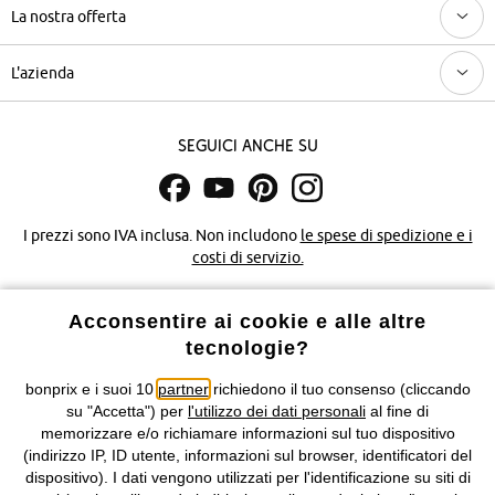
La nostra offerta
L'azienda
Seguici anche su
I prezzi sono IVA inclusa. Non includono
le spese di spedizione e i
costi di servizio.
Condizioni di vendita
Accessibilità
Acconsentire ai cookie e alle altre
tecnologie?
Informativa privacy e cookie
Gestione dei cookie
bonprix e i suoi 10
partner
richiedono il tuo consenso (cliccando
su "Accetta") per
l'utilizzo dei dati personali
al fine di
Informazioni legali
Diritto di recesso
memorizzare e/o richiamare informazioni sul tuo dispositivo
(indirizzo IP, ID utente, informazioni sul browser, identificatori del
©
2026 bonprix.
Tutti i diritti riservati.
dispositivo). I dati vengono utilizzati per l'identificazione su siti di
bonprix S.r.l. con socio unico, sede legale: via Adua 33 - 13855