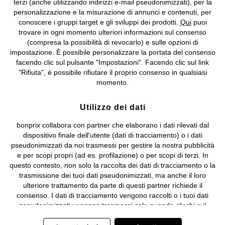
terzi (anche utilizzando indirizzi e-mail pseudonimizzati), per la
Valdengo (BI) C.F. 01510910027 - P.I. 01939830020, Reg. Imprese di
personalizzazione e la misurazione di annunci e contenuti, per
Biella n. 01510910027, R.E.A. BI - 171345, N. Reg. Pile:
conoscere i gruppi target e gli sviluppi dei prodotti.
Qui
puoi
IT09060P00000858, N. Reg. AEE: IT08020000002105 Capitale
trovare in ogni momento ulteriori informazioni sul consenso
Sociale: euro 1.000.000 i.v, Società soggetta all'attività di direzione
(compresa la possibilità di revocarlo) e sulle opzioni di
e coordinamento di bonprix Beteiligungs -Verwaltungsgesellschaft
impostazione. È possibile personalizzare la portata del consenso
mbH.
facendo clic sul pulsante "Impostazioni". Facendo clic sul link
"Rifiuta", è possibile rifiutare il proprio consenso in qualsiasi
momento.
Utilizzo dei dati
bonprix collabora con partner che elaborano i dati rilevati dal
dispositivo finale dell'utente (dati di tracciamento) o i dati
pseudonimizzati da noi trasmessi per gestire la nostra pubblicità
e per scopi propri (ad es. profilazione) o per scopi di terzi. In
questo contesto, non solo la raccolta dei dati di tracciamento o la
trasmissione dei tuoi dati pseudonimizzati, ma anche il loro
ulteriore trattamento da parte di questi partner richiede il
consenso. I dati di tracciamento vengono raccolti o i tuoi dati
pseudonimizzati vengono trasmessi solo quando clicchi sul
pulsante "Accetta" nel banner di www.bonprix.it. I partner sono le