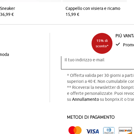
Sneaker
Cappello con visiera e ricamo
36,99 €
15,99 €
Più van
15% di
Promo
sconto*
 moda
Il tuo indirizzo e-mail
* Offerta valida per 30 giorni a parti
superiori a 40 €. Non cumulabile con
** Riceverai la newsletter di bonpri
e offerte personalizzate. Puoi rev
su
Annullamento
su bonprix.it o tra
Metodi di pagamento