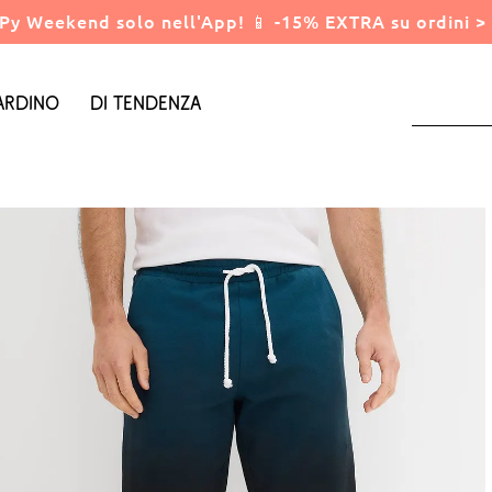
Py Weekend solo nell'App! 📱 -15% EXTRA su ordini > 
ardino
Di tendenza