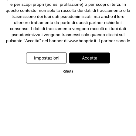
e per scopi propri (ad es. profilazione) o per scopi di terzi. In
questo contesto, non solo la raccolta dei dati di tracciamento o la
trasmissione dei tuoi dati pseudonimizzati, ma anche il loro
ulteriore trattamento da parte di questi partner richiede il
consenso. I dati di tracciamento vengono raccolti o i tuoi dati
pseudonimizzati vengono trasmessi solo quando clicchi sul
pulsante "Accetta" nel banner di www.bonprix.it. I partner sono le
seguenti società: Adjust GmbH, Criteo SA, Google Ireland
Limited, Hurra Communications GmbH, ID5 Technology Ltd,
Impostazioni
Accetta
Meta Platforms Ireland Limited, Microsoft Ireland Operations
Limited, Pinterest Europe Limited, RTB-House GmbH, TikTok
Information Technologies UK Limited. Ulteriori informazioni sul
Rifiuta
trattamento dei dati da parte di questi partner sono disponibili
nella nostra
informativa privacy e cookie
. L'informativa è
accessibile anche tramite un link nel banner.