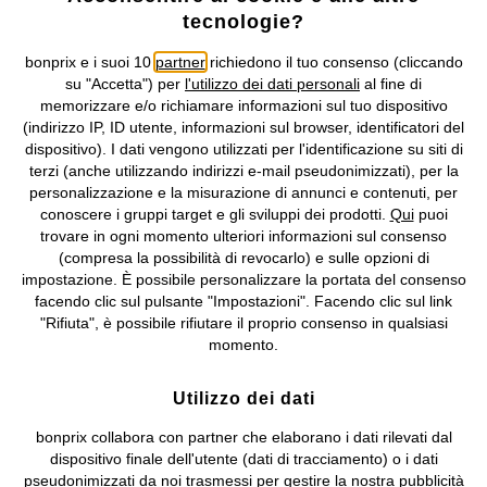
tecnologie?
Condizioni di vendita
Accessibilità
bonprix e i suoi 10
partner
richiedono il tuo consenso (cliccando
Informativa privacy e cookie
Gestione dei cookie
su "Accetta") per
l'utilizzo dei dati personali
al fine di
memorizzare e/o richiamare informazioni sul tuo dispositivo
Informazioni legali
Diritto di recesso
(indirizzo IP, ID utente, informazioni sul browser, identificatori del
dispositivo). I dati vengono utilizzati per l'identificazione su siti di
©
2026 bonprix.
Tutti i diritti riservati.
terzi (anche utilizzando indirizzi e-mail pseudonimizzati), per la
bonprix S.r.l. con socio unico, sede legale: via Adua 33 - 13855
personalizzazione e la misurazione di annunci e contenuti, per
Valdengo (BI) C.F. 01510910027 - P.I. 01939830020, Reg. Imprese di
conoscere i gruppi target e gli sviluppi dei prodotti.
Qui
puoi
Biella n. 01510910027, R.E.A. BI - 171345, N. Reg. Pile:
trovare in ogni momento ulteriori informazioni sul consenso
IT09060P00000858, N. Reg. AEE: IT08020000002105 Capitale
(compresa la possibilità di revocarlo) e sulle opzioni di
Sociale: euro 1.000.000 i.v, Società soggetta all'attività di direzione
impostazione. È possibile personalizzare la portata del consenso
e coordinamento di bonprix Beteiligungs -Verwaltungsgesellschaft
facendo clic sul pulsante "Impostazioni". Facendo clic sul link
mbH.
"Rifiuta", è possibile rifiutare il proprio consenso in qualsiasi
momento.
Utilizzo dei dati
bonprix collabora con partner che elaborano i dati rilevati dal
dispositivo finale dell'utente (dati di tracciamento) o i dati
pseudonimizzati da noi trasmessi per gestire la nostra pubblicità