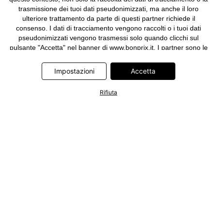
trasmissione dei tuoi dati pseudonimizzati, ma anche il loro
ulteriore trattamento da parte di questi partner richiede il
consenso. I dati di tracciamento vengono raccolti o i tuoi dati
pseudonimizzati vengono trasmessi solo quando clicchi sul
pulsante "Accetta" nel banner di www.bonprix.it. I partner sono le
seguenti società: Adjust GmbH, Criteo SA, Google Ireland
Limited, Hurra Communications GmbH, ID5 Technology Ltd,
Impostazioni
Accetta
Meta Platforms Ireland Limited, Microsoft Ireland Operations
Limited, Pinterest Europe Limited, RTB-House GmbH, TikTok
Rifiuta
Information Technologies UK Limited. Ulteriori informazioni sul
trattamento dei dati da parte di questi partner sono disponibili
nella nostra
informativa privacy e cookie
. L'informativa è
accessibile anche tramite un link nel banner.