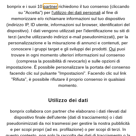
bonprix e i suoi 10
partner
richiedono il tuo consenso (cliccando
Informativa privacy e cookie
Gestione dei cookie
su "Accetta") per
l'utilizzo dei dati personali
al fine di
memorizzare e/o richiamare informazioni sul tuo dispositivo
Informazioni legali
Diritto di recesso
(indirizzo IP, ID utente, informazioni sul browser, identificatori del
dispositivo). I dati vengono utilizzati per l'identificazione su siti di
©
2026 bonprix.
Tutti i diritti riservati.
terzi (anche utilizzando indirizzi e-mail pseudonimizzati), per la
bonprix S.r.l. con socio unico, sede legale: via Adua 33 - 13855
personalizzazione e la misurazione di annunci e contenuti, per
Valdengo (BI) C.F. 01510910027 - P.I. 01939830020, Reg. Imprese di
conoscere i gruppi target e gli sviluppi dei prodotti.
Qui
puoi
Biella n. 01510910027, R.E.A. BI - 171345, N. Reg. Pile:
trovare in ogni momento ulteriori informazioni sul consenso
IT09060P00000858, N. Reg. AEE: IT08020000002105 Capitale
(compresa la possibilità di revocarlo) e sulle opzioni di
Sociale: euro 1.000.000 i.v, Società soggetta all'attività di direzione
impostazione. È possibile personalizzare la portata del consenso
e coordinamento di bonprix Beteiligungs -Verwaltungsgesellschaft
facendo clic sul pulsante "Impostazioni". Facendo clic sul link
mbH.
"Rifiuta", è possibile rifiutare il proprio consenso in qualsiasi
momento.
Utilizzo dei dati
bonprix collabora con partner che elaborano i dati rilevati dal
dispositivo finale dell'utente (dati di tracciamento) o i dati
pseudonimizzati da noi trasmessi per gestire la nostra pubblicità
e per scopi propri (ad es. profilazione) o per scopi di terzi. In
questo contesto, non solo la raccolta dei dati di tracciamento o la