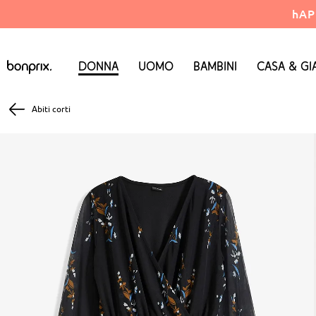
hAP
Donna
Uomo
Bambini
Casa & Gi
Abiti corti