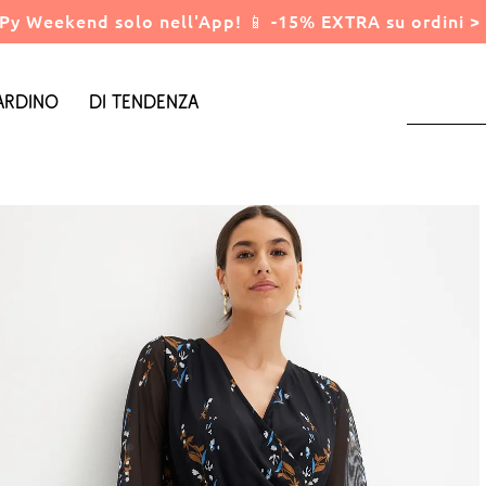
Py Weekend solo nell'App! 📱 -15% EXTRA su ordini > 
ardino
Di tendenza