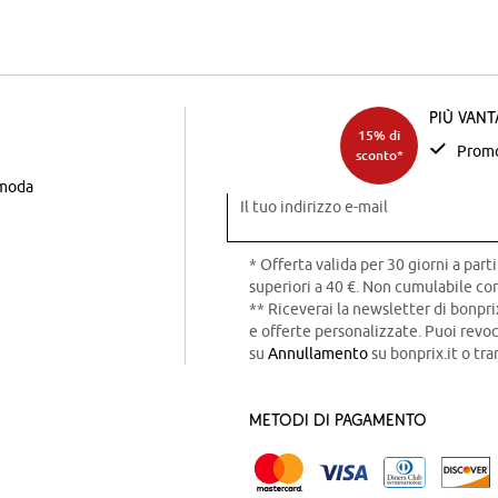
Più van
15% di
Promo
sconto*
 moda
Il tuo indirizzo e-mail
* Offerta valida per 30 giorni a parti
superiori a 40 €. Non cumulabile con
** Riceverai la newsletter di bonpri
e offerte personalizzate. Puoi rev
su
Annullamento
su bonprix.it o tra
Metodi di pagamento