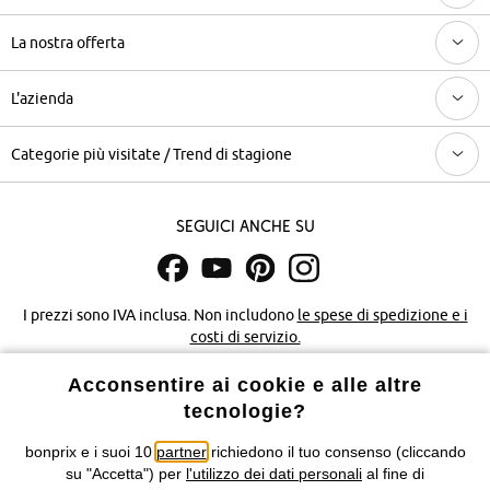
La nostra offerta
L'azienda
Categorie più visitate / Trend di stagione
Seguici anche su
I prezzi sono IVA inclusa. Non includono
le spese di spedizione e i
costi di servizio.
Acconsentire ai cookie e alle altre
Condizioni di vendita
Accessibilità
tecnologie?
Informativa privacy e cookie
Gestione dei cookie
bonprix e i suoi 10
partner
richiedono il tuo consenso (cliccando
su "Accetta") per
l'utilizzo dei dati personali
al fine di
Informazioni legali
Diritto di recesso