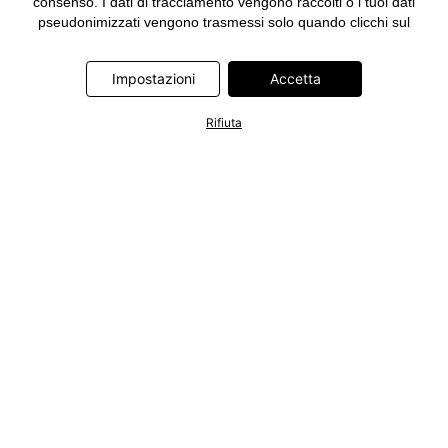
consenso. I dati di tracciamento vengono raccolti o i tuoi dati
pseudonimizzati vengono trasmessi solo quando clicchi sul
pulsante "Accetta" nel banner di www.bonprix.it. I partner sono le
seguenti società: Adjust GmbH, Criteo SA, Google Ireland
Impostazioni
Accetta
Limited, Hurra Communications GmbH, ID5 Technology Ltd,
Meta Platforms Ireland Limited, Microsoft Ireland Operations
Limited, Pinterest Europe Limited, RTB-House GmbH, TikTok
Rifiuta
Information Technologies UK Limited. Ulteriori informazioni sul
trattamento dei dati da parte di questi partner sono disponibili
nella nostra
informativa privacy e cookie
. L'informativa è
accessibile anche tramite un link nel banner.