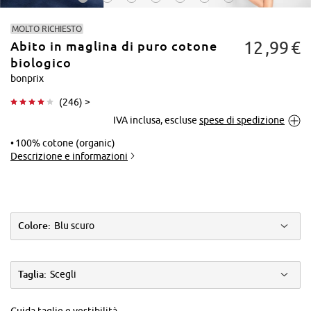
MOLTO RICHIESTO
12
99
€
Abito in maglina di puro cotone
biologico
bonprix
(
246
) >
Tocca per
IVA inclusa, escluse
spese di spedizione
ingrandire
100% cotone (organic)
Descrizione e informazioni
Colore:
Blu scuro
Taglia:
Scegli
Guida taglie e vestibilità