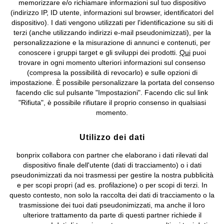
memorizzare e/o richiamare informazioni sul tuo dispositivo
(indirizzo IP, ID utente, informazioni sul browser, identificatori del
©
2026 bonprix.
Tutti i diritti riservati.
dispositivo). I dati vengono utilizzati per l'identificazione su siti di
bonprix S.r.l. con socio unico, sede legale: via Adua 33 - 13855
terzi (anche utilizzando indirizzi e-mail pseudonimizzati), per la
Valdengo (BI) C.F. 01510910027 - P.I. 01939830020, Reg. Imprese di
personalizzazione e la misurazione di annunci e contenuti, per
Biella n. 01510910027, R.E.A. BI - 171345, N. Reg. Pile:
conoscere i gruppi target e gli sviluppi dei prodotti.
Qui
puoi
IT09060P00000858, N. Reg. AEE: IT08020000002105 Capitale
trovare in ogni momento ulteriori informazioni sul consenso
Sociale: euro 1.000.000 i.v, Società soggetta all'attività di direzione
(compresa la possibilità di revocarlo) e sulle opzioni di
e coordinamento di bonprix Beteiligungs -Verwaltungsgesellschaft
impostazione. È possibile personalizzare la portata del consenso
mbH.
facendo clic sul pulsante "Impostazioni". Facendo clic sul link
"Rifiuta", è possibile rifiutare il proprio consenso in qualsiasi
momento.
Utilizzo dei dati
bonprix collabora con partner che elaborano i dati rilevati dal
dispositivo finale dell'utente (dati di tracciamento) o i dati
pseudonimizzati da noi trasmessi per gestire la nostra pubblicità
e per scopi propri (ad es. profilazione) o per scopi di terzi. In
questo contesto, non solo la raccolta dei dati di tracciamento o la
trasmissione dei tuoi dati pseudonimizzati, ma anche il loro
ulteriore trattamento da parte di questi partner richiede il