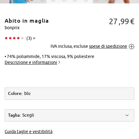
27
99
€
Abito in maglia
bonprix
(
3
) >
IVA inclusa, escluse
spese di spedizione
Tocca per
ingrandire
74% poliammide, 17% viscosa, 9% poliestere
Descrizione e informazioni
Colore:
blu
Taglia:
Scegli
Guida taglie e vestibilità