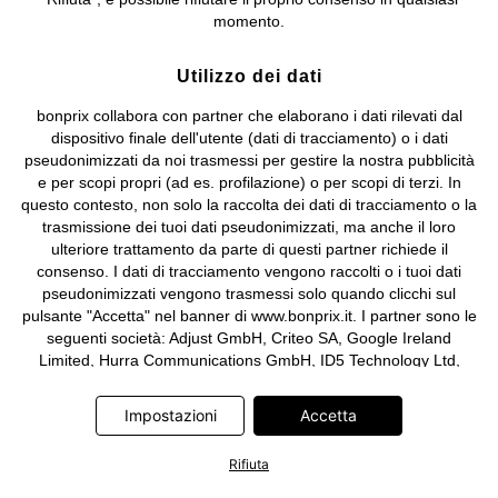
e coordinamento di bonprix Beteiligungs -Verwaltungsgesellschaft
momento.
mbH.
Utilizzo dei dati
bonprix collabora con partner che elaborano i dati rilevati dal
dispositivo finale dell'utente (dati di tracciamento) o i dati
pseudonimizzati da noi trasmessi per gestire la nostra pubblicità
e per scopi propri (ad es. profilazione) o per scopi di terzi. In
questo contesto, non solo la raccolta dei dati di tracciamento o la
trasmissione dei tuoi dati pseudonimizzati, ma anche il loro
ulteriore trattamento da parte di questi partner richiede il
consenso. I dati di tracciamento vengono raccolti o i tuoi dati
pseudonimizzati vengono trasmessi solo quando clicchi sul
pulsante "Accetta" nel banner di www.bonprix.it. I partner sono le
seguenti società: Adjust GmbH, Criteo SA, Google Ireland
Limited, Hurra Communications GmbH, ID5 Technology Ltd,
Meta Platforms Ireland Limited, Microsoft Ireland Operations
Limited, Pinterest Europe Limited, RTB-House GmbH, TikTok
Impostazioni
Accetta
Information Technologies UK Limited. Ulteriori informazioni sul
trattamento dei dati da parte di questi partner sono disponibili
Rifiuta
nella nostra
informativa privacy e cookie
. L'informativa è
accessibile anche tramite un link nel banner.