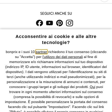
Seguici anche su
I prezzi sono IVA inclusa. Non includono
le spese di spedizione e i
Acconsentire ai cookie e alle altre
costi di servizio.
tecnologie?
Condizioni di vendita
Accessibilità
bonprix e i suoi 10
partner
richiedono il tuo consenso (cliccando
su "Accetta") per
l'utilizzo dei dati personali
al fine di
memorizzare e/o richiamare informazioni sul tuo dispositivo
Informativa privacy e cookie
Gestione dei cookie
(indirizzo IP, ID utente, informazioni sul browser, identificatori del
dispositivo). I dati vengono utilizzati per l'identificazione su siti di
Informazioni legali
Diritto di recesso
terzi (anche utilizzando indirizzi e-mail pseudonimizzati), per la
personalizzazione e la misurazione di annunci e contenuti, per
©
2026 bonprix.
Tutti i diritti riservati.
conoscere i gruppi target e gli sviluppi dei prodotti.
Qui
puoi
bonprix S.r.l. con socio unico, sede legale: via Adua 33 - 13855
trovare in ogni momento ulteriori informazioni sul consenso
Valdengo (BI) C.F. 01510910027 - P.I. 01939830020, Reg. Imprese di
(compresa la possibilità di revocarlo) e sulle opzioni di
Biella n. 01510910027, R.E.A. BI - 171345, N. Reg. Pile:
impostazione. È possibile personalizzare la portata del consenso
IT09060P00000858, N. Reg. AEE: IT08020000002105 Capitale
facendo clic sul pulsante "Impostazioni". Facendo clic sul link
Sociale: euro 1.000.000 i.v, Società soggetta all'attività di direzione
"Rifiuta", è possibile rifiutare il proprio consenso in qualsiasi