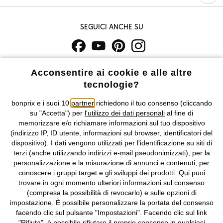
Seguici anche su
I prezzi sono IVA inclusa. Non includono
le spese di spedizione e i
Acconsentire ai cookie e alle altre
costi di servizio.
tecnologie?
Condizioni di vendita
Accessibilità
bonprix e i suoi 10
partner
richiedono il tuo consenso (cliccando
su "Accetta") per
l'utilizzo dei dati personali
al fine di
memorizzare e/o richiamare informazioni sul tuo dispositivo
Informativa privacy e cookie
Gestione dei cookie
(indirizzo IP, ID utente, informazioni sul browser, identificatori del
dispositivo). I dati vengono utilizzati per l'identificazione su siti di
Informazioni legali
Diritto di recesso
terzi (anche utilizzando indirizzi e-mail pseudonimizzati), per la
personalizzazione e la misurazione di annunci e contenuti, per
©
2026 bonprix.
Tutti i diritti riservati.
conoscere i gruppi target e gli sviluppi dei prodotti.
Qui
puoi
bonprix S.r.l. con socio unico, sede legale: via Adua 33 - 13855
trovare in ogni momento ulteriori informazioni sul consenso
Valdengo (BI) C.F. 01510910027 - P.I. 01939830020, Reg. Imprese di
(compresa la possibilità di revocarlo) e sulle opzioni di
Biella n. 01510910027, R.E.A. BI - 171345, N. Reg. Pile:
impostazione. È possibile personalizzare la portata del consenso
IT09060P00000858, N. Reg. AEE: IT08020000002105 Capitale
facendo clic sul pulsante "Impostazioni". Facendo clic sul link
Sociale: euro 1.000.000 i.v, Società soggetta all'attività di direzione
"Rifiuta", è possibile rifiutare il proprio consenso in qualsiasi