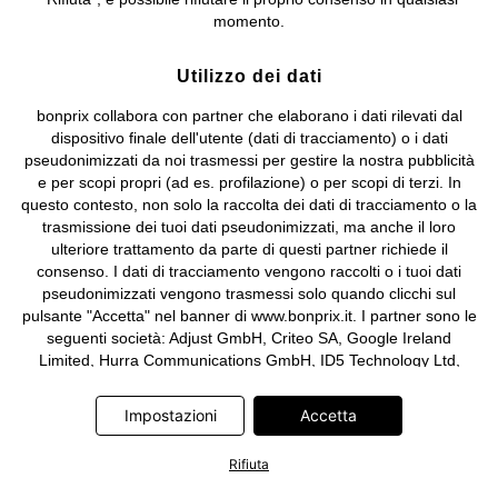
e coordinamento di bonprix Beteiligungs -Verwaltungsgesellschaft
momento.
mbH.
Utilizzo dei dati
bonprix collabora con partner che elaborano i dati rilevati dal
dispositivo finale dell'utente (dati di tracciamento) o i dati
pseudonimizzati da noi trasmessi per gestire la nostra pubblicità
e per scopi propri (ad es. profilazione) o per scopi di terzi. In
questo contesto, non solo la raccolta dei dati di tracciamento o la
trasmissione dei tuoi dati pseudonimizzati, ma anche il loro
ulteriore trattamento da parte di questi partner richiede il
consenso. I dati di tracciamento vengono raccolti o i tuoi dati
pseudonimizzati vengono trasmessi solo quando clicchi sul
pulsante "Accetta" nel banner di www.bonprix.it. I partner sono le
seguenti società: Adjust GmbH, Criteo SA, Google Ireland
Limited, Hurra Communications GmbH, ID5 Technology Ltd,
Meta Platforms Ireland Limited, Microsoft Ireland Operations
Limited, Pinterest Europe Limited, RTB-House GmbH, TikTok
Impostazioni
Accetta
Information Technologies UK Limited. Ulteriori informazioni sul
trattamento dei dati da parte di questi partner sono disponibili
Rifiuta
nella nostra
informativa privacy e cookie
. L'informativa è
accessibile anche tramite un link nel banner.