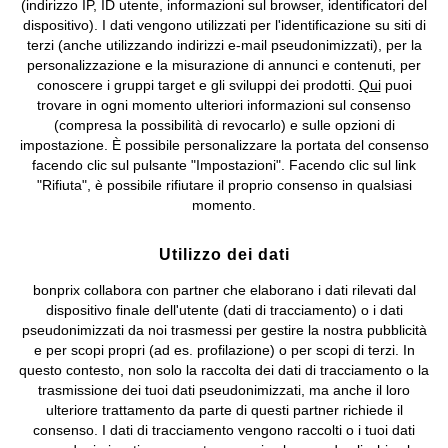
(indirizzo IP, ID utente, informazioni sul browser, identificatori del
©
2026 bonprix.
Tutti i diritti riservati.
dispositivo). I dati vengono utilizzati per l'identificazione su siti di
bonprix S.r.l. con socio unico, sede legale: via Adua 33 - 13855
terzi (anche utilizzando indirizzi e-mail pseudonimizzati), per la
Valdengo (BI) C.F. 01510910027 - P.I. 01939830020, Reg. Imprese di
personalizzazione e la misurazione di annunci e contenuti, per
Biella n. 01510910027, R.E.A. BI - 171345, N. Reg. Pile:
conoscere i gruppi target e gli sviluppi dei prodotti.
Qui
puoi
IT09060P00000858, N. Reg. AEE: IT08020000002105 Capitale
trovare in ogni momento ulteriori informazioni sul consenso
Sociale: euro 1.000.000 i.v, Società soggetta all'attività di direzione
(compresa la possibilità di revocarlo) e sulle opzioni di
e coordinamento di bonprix Beteiligungs -Verwaltungsgesellschaft
impostazione. È possibile personalizzare la portata del consenso
mbH.
facendo clic sul pulsante "Impostazioni". Facendo clic sul link
"Rifiuta", è possibile rifiutare il proprio consenso in qualsiasi
momento.
Utilizzo dei dati
bonprix collabora con partner che elaborano i dati rilevati dal
dispositivo finale dell'utente (dati di tracciamento) o i dati
pseudonimizzati da noi trasmessi per gestire la nostra pubblicità
e per scopi propri (ad es. profilazione) o per scopi di terzi. In
questo contesto, non solo la raccolta dei dati di tracciamento o la
trasmissione dei tuoi dati pseudonimizzati, ma anche il loro
ulteriore trattamento da parte di questi partner richiede il
consenso. I dati di tracciamento vengono raccolti o i tuoi dati