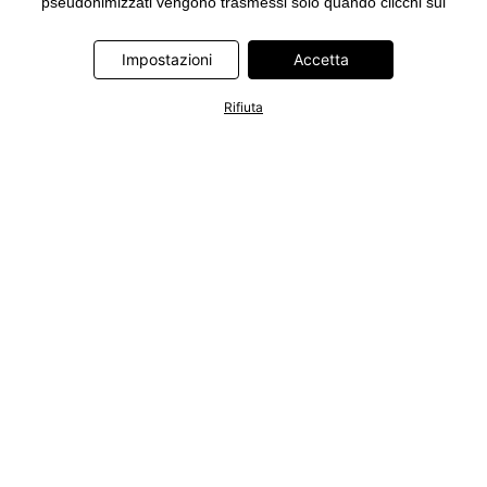
pseudonimizzati vengono trasmessi solo quando clicchi sul
pulsante "Accetta" nel banner di www.bonprix.it. I partner sono le
seguenti società: Adjust GmbH, Criteo SA, Google Ireland
Impostazioni
Accetta
Limited, Hurra Communications GmbH, ID5 Technology Ltd,
Meta Platforms Ireland Limited, Microsoft Ireland Operations
Rifiuta
Limited, Pinterest Europe Limited, RTB-House GmbH, TikTok
Information Technologies UK Limited. Ulteriori informazioni sul
trattamento dei dati da parte di questi partner sono disponibili
nella nostra
informativa privacy e cookie
. L'informativa è
accessibile anche tramite un link nel banner.