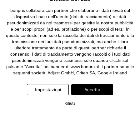
bonprix collabora con partner che elaborano i dati rilevati dal
dispositivo finale dell'utente (dati di tracciamento) o i dati
pseudonimizzati da noi trasmessi per gestire la nostra pubblicità
e per scopi propri (ad es. profilazione) o per scopi di terzi. In
questo contesto, non solo la raccolta dei dati di tracciamento o la
trasmissione dei tuoi dati pseudonimizzati, ma anche il loro
ulteriore trattamento da parte di questi partner richiede il
consenso. I dati di tracciamento vengono raccolti o i tuoi dati
pseudonimizzati vengono trasmessi solo quando clicchi sul
pulsante "Accetta" nel banner di www.bonprix.it. I partner sono le
seguenti società: Adjust GmbH, Criteo SA, Google Ireland
Limited, Hurra Communications GmbH, ID5 Technology Ltd,
Meta Platforms Ireland Limited, Microsoft Ireland Operations
Impostazioni
Accetta
Limited, Pinterest Europe Limited, RTB-House GmbH, TikTok
Information Technologies UK Limited. Ulteriori informazioni sul
Rifiuta
trattamento dei dati da parte di questi partner sono disponibili
nella nostra
informativa privacy e cookie
. L'informativa è
accessibile anche tramite un link nel banner.