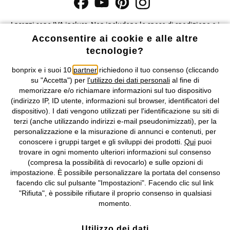
I prezzi sono IVA inclusa. Non includono
le spese di spedizione e i
costi di servizio.
Acconsentire ai cookie e alle altre
tecnologie?
Condizioni di vendita
Accessibilità
bonprix e i suoi 10
partner
richiedono il tuo consenso (cliccando
su "Accetta") per
l'utilizzo dei dati personali
al fine di
Informativa privacy e cookie
Gestione dei cookie
memorizzare e/o richiamare informazioni sul tuo dispositivo
(indirizzo IP, ID utente, informazioni sul browser, identificatori del
Informazioni legali
Diritto di recesso
dispositivo). I dati vengono utilizzati per l'identificazione su siti di
terzi (anche utilizzando indirizzi e-mail pseudonimizzati), per la
©
2026 bonprix.
Tutti i diritti riservati.
personalizzazione e la misurazione di annunci e contenuti, per
bonprix S.r.l. con socio unico, sede legale: via Adua 33 - 13855
conoscere i gruppi target e gli sviluppi dei prodotti.
Qui
puoi
Valdengo (BI) C.F. 01510910027 - P.I. 01939830020, Reg. Imprese di
trovare in ogni momento ulteriori informazioni sul consenso
Biella n. 01510910027, R.E.A. BI - 171345, N. Reg. Pile:
(compresa la possibilità di revocarlo) e sulle opzioni di
IT09060P00000858, N. Reg. AEE: IT08020000002105 Capitale
impostazione. È possibile personalizzare la portata del consenso
Sociale: euro 1.000.000 i.v, Società soggetta all'attività di direzione
facendo clic sul pulsante "Impostazioni". Facendo clic sul link
e coordinamento di bonprix Beteiligungs -Verwaltungsgesellschaft
"Rifiuta", è possibile rifiutare il proprio consenso in qualsiasi
mbH.
momento.
Utilizzo dei dati