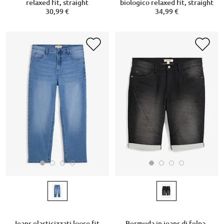
relaxed fit, straight
biologico relaxed fit, straight
30,99 €
34,99 €
Jeans elasticizzati loose fit,
Bermuda in jeans di felpa,