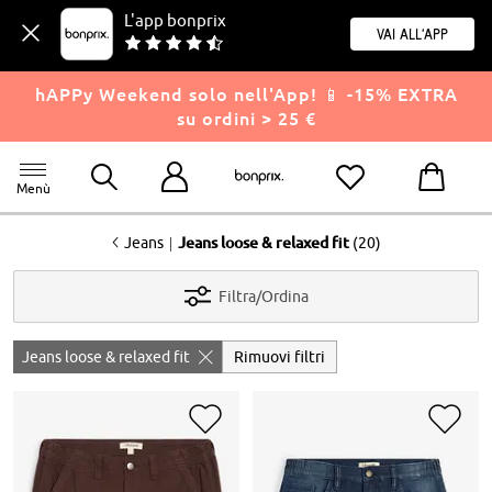
L'app bonprix
Vai all'app
hAPPy Weekend solo nell'App! 📱 -15% EXTRA
su ordini > 25 €
Menù
<
|
Jeans
Jeans loose & relaxed fit
(20)
Filtra/Ordina
Jeans loose & relaxed fit
Rimuovi filtri