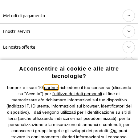
Metodi di pagamento
I nostri servizi
La nostra offerta
L'azienda
Acconsentire ai cookie e alle altre
tecnologie?
Seguici anche su
bonprix e i suoi 10
partner
richiedono il tuo consenso (cliccando
su "Accetta") per
l'utilizzo dei dati personali
al fine di
memorizzare e/o richiamare informazioni sul tuo dispositivo
(indirizzo IP, ID utente, informazioni sul browser, identificatori del
I prezzi sono IVA inclusa. Non includono
le spese di spedizione e i
dispositivo). I dati vengono utilizzati per l'identificazione su siti di
costi di servizio.
terzi (anche utilizzando indirizzi e-mail pseudonimizzati), per la
personalizzazione e la misurazione di annunci e contenuti, per
Condizioni di vendita
Accessibilità
conoscere i gruppi target e gli sviluppi dei prodotti.
Qui
puoi
trovare in ogni momento ulteriori informazioni sul consenso