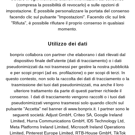
(compresa la possibilità di revocarlo) e sulle opzioni di
Informativa privacy e cookie
Gestione dei cookie
impostazione. È possibile personalizzare la portata del consenso
facendo clic sul pulsante "Impostazioni". Facendo clic sul link
Informazioni legali
Diritto di recesso
"Rifiuta", è possibile rifiutare il proprio consenso in qualsiasi
momento.
©
2026 bonprix.
Tutti i diritti riservati.
bonprix S.r.l. con socio unico, sede legale: via Adua 33 - 13855
Valdengo (BI) C.F. 01510910027 - P.I. 01939830020, Reg. Imprese di
Utilizzo dei dati
Biella n. 01510910027, R.E.A. BI - 171345, N. Reg. Pile:
bonprix collabora con partner che elaborano i dati rilevati dal
IT09060P00000858, N. Reg. AEE: IT08020000002105 Capitale
dispositivo finale dell'utente (dati di tracciamento) o i dati
Sociale: euro 1.000.000 i.v, Società soggetta all'attività di direzione
pseudonimizzati da noi trasmessi per gestire la nostra pubblicità
e coordinamento di bonprix Beteiligungs -Verwaltungsgesellschaft
e per scopi propri (ad es. profilazione) o per scopi di terzi. In
mbH.
questo contesto, non solo la raccolta dei dati di tracciamento o la
trasmissione dei tuoi dati pseudonimizzati, ma anche il loro
ulteriore trattamento da parte di questi partner richiede il
consenso. I dati di tracciamento vengono raccolti o i tuoi dati
pseudonimizzati vengono trasmessi solo quando clicchi sul
pulsante "Accetta" nel banner di www.bonprix.it. I partner sono le
seguenti società: Adjust GmbH, Criteo SA, Google Ireland
Limited, Hurra Communications GmbH, ID5 Technology Ltd,
Meta Platforms Ireland Limited, Microsoft Ireland Operations
Limited, Pinterest Europe Limited, RTB-House GmbH, TikTok