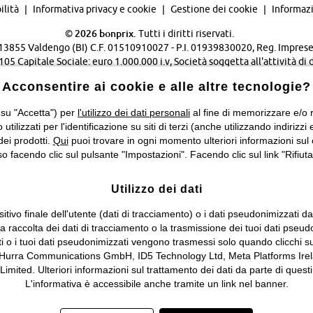
ilità
Informativa privacy e cookie
Gestione dei cookie
Informazi
©
2026 bonprix.
Tutti i diritti riservati.
 - 13855 Valdengo (BI) C.F. 01510910027 - P.I. 01939830020, Reg. Imprese 
Capitale Sociale: euro 1.000.000 i.v, Società soggetta all'attività di 
Verwaltungsgesellschaft mbH.
Acconsentire ai cookie e alle altre tecnologie?
Cambia Paese…
 su "Accetta") per
l'utilizzo dei dati personali
al fine di memorizzare e/o ri
o utilizzati per l'identificazione su siti di terzi (anche utilizzando indiri
dei prodotti.
Qui
puoi trovare in ogni momento ulteriori informazioni sul 
 facendo clic sul pulsante "Impostazioni". Facendo clic sul link "Rifiuta"
Utilizzo dei dati
itivo finale dell'utente (dati di tracciamento) o i dati pseudonimizzati d
 la raccolta dei dati di tracciamento o la trasmissione dei tuoi dati pseud
ti o i tuoi dati pseudonimizzati vengono trasmessi solo quando clicchi su
 Hurra Communications GmbH, ID5 Technology Ltd, Meta Platforms Irela
ed. Ulteriori informazioni sul trattamento dei dati da parte di questi 
L'informativa è accessibile anche tramite un link nel banner.