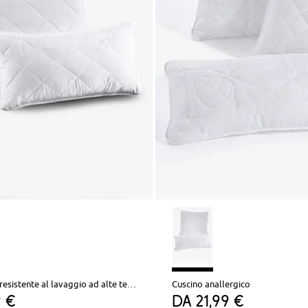
Cuscino rigido resistente al lavaggio ad alte temperature
Cuscino anallergico
9 €
da
21,99 €