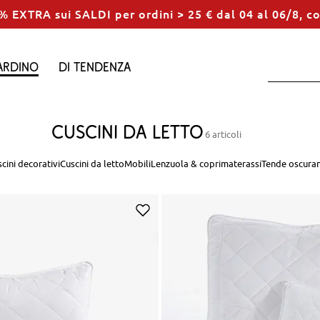
% EXTRA sui SALDI per ordini > 25 € dal 04 al 06/8, c
ardino
Di tendenza
Cuscini da letto
6 articoli
cini decorativi
Cuscini da letto
Mobili
Lenzuola & coprimaterassi
Tende oscuran