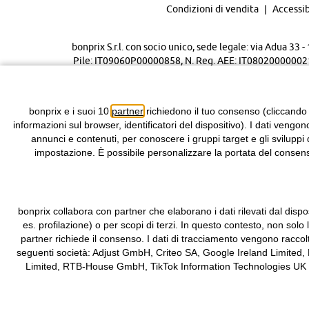
Condizioni di vendita
Accessib
bonprix S.r.l. con socio unico, sede legale: via Adua 33
Pile: IT09060P00000858, N. Reg. AEE: IT08020000002105 
bonprix e i suoi 10
partner
richiedono il tuo consenso (cliccando
informazioni sul browser, identificatori del dispositivo). I dati vengon
annunci e contenuti, per conoscere i gruppi target e gli sviluppi 
impostazione. È possibile personalizzare la portata del consenso
bonprix collabora con partner che elaborano i dati rilevati dal dispos
es. profilazione) o per scopi di terzi. In questo contesto, non solo
partner richiede il consenso. I dati di tracciamento vengono raccol
seguenti società: Adjust GmbH, Criteo SA, Google Ireland Limited,
Limited, RTB-House GmbH, TikTok Information Technologies UK Limit