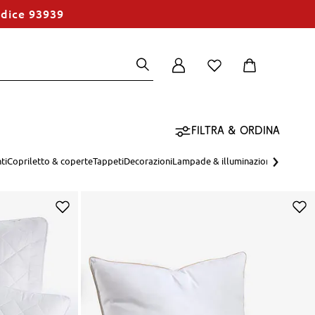
odice 93939
Filtra & ordina
›
ti
Copriletto & coperte
Tappeti
Decorazioni
Lampade & illuminazione