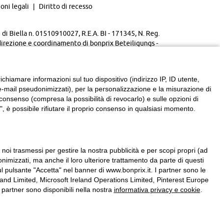
oni legali
Diritto di recesso
di Biella n. 01510910027, R.E.A. BI - 171345, N. Reg.
direzione e coordinamento di bonprix Beteiligungs -
chiamare informazioni sul tuo dispositivo (indirizzo IP, ID utente,
zzi e-mail pseudonimizzati), per la personalizzazione e la misurazione di
consenso (compresa la possibilità di revocarlo) e sulle opzioni di
, è possibile rifiutare il proprio consenso in qualsiasi momento.
a noi trasmessi per gestire la nostra pubblicità e per scopi propri (ad
onimizzati, ma anche il loro ulteriore trattamento da parte di questi
l pulsante "Accetta" nel banner di www.bonprix.it. I partner sono le
nd Limited, Microsoft Ireland Operations Limited, Pinterest Europe
partner sono disponibili nella nostra
informativa privacy e cookie
.