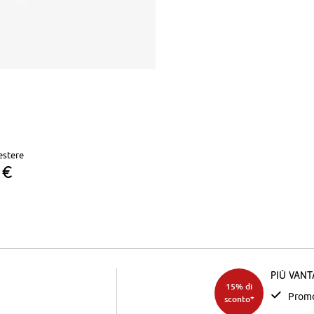
estere
 €
Più van
15% di
Promo
sconto*