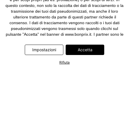
questo contesto, non solo la raccolta dei dati di tracciamento o la
trasmissione dei tuoi dati pseudonimizzati, ma anche il loro
ulteriore trattamento da parte di questi partner richiede il
consenso. I dati di tracciamento vengono raccolti o i tuoi dati
pseudonimizzati vengono trasmessi solo quando clicchi sul
pulsante "Accetta" nel banner di www.bonprix.it. I partner sono le
seguenti società: Adjust GmbH, Criteo SA, Google Ireland
Limited, Hurra Communications GmbH, ID5 Technology Ltd,
Impostazioni
Accetta
Meta Platforms Ireland Limited, Microsoft Ireland Operations
Limited, Pinterest Europe Limited, RTB-House GmbH, TikTok
Rifiuta
Information Technologies UK Limited. Ulteriori informazioni sul
trattamento dei dati da parte di questi partner sono disponibili
nella nostra
informativa privacy e cookie
. L'informativa è
accessibile anche tramite un link nel banner.