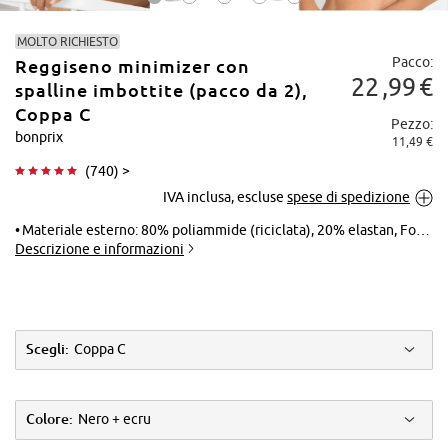
MOLTO RICHIESTO
Pacco:
Reggiseno minimizer con
22
99
€
spalline imbottite (pacco da 2),
Coppa C
Pezzo:
bonprix
11,49 €
Tocca per
(
740
) >
ingrandire
IVA inclusa, escluse
spese di spedizione
Materiale esterno: 80% poliammide (riciclata), 20% elastan, Fodera: 100% cotone, Pizzo: 90% poliammide, 10% elastan
Descrizione e informazioni
Scegli:
Coppa C
Colore:
Nero + ecru