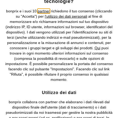
tecnologie?
Condizioni di vendita
Accessibilità
bonprix e i suoi 10
partner
richiedono il tuo consenso (cliccando
Informativa privacy e cookie
Gestione dei cookie
su "Accetta") per
l'utilizzo dei dati personali
al fine di
memorizzare e/o richiamare informazioni sul tuo dispositivo
Informazioni legali
Diritto di recesso
(indirizzo IP, ID utente, informazioni sul browser, identificatori del
dispositivo). I dati vengono utilizzati per l'identificazione su siti di
©
2026 bonprix.
Tutti i diritti riservati.
terzi (anche utilizzando indirizzi e-mail pseudonimizzati), per la
bonprix S.r.l. con socio unico, sede legale: via Adua 33 - 13855
personalizzazione e la misurazione di annunci e contenuti, per
Valdengo (BI) C.F. 01510910027 - P.I. 01939830020, Reg. Imprese di
conoscere i gruppi target e gli sviluppi dei prodotti.
Qui
puoi
Biella n. 01510910027, R.E.A. BI - 171345, N. Reg. Pile:
trovare in ogni momento ulteriori informazioni sul consenso
IT09060P00000858, N. Reg. AEE: IT08020000002105 Capitale
(compresa la possibilità di revocarlo) e sulle opzioni di
Sociale: euro 1.000.000 i.v, Società soggetta all'attività di direzione
impostazione. È possibile personalizzare la portata del consenso
e coordinamento di bonprix Beteiligungs -Verwaltungsgesellschaft
facendo clic sul pulsante "Impostazioni". Facendo clic sul link
mbH.
"Rifiuta", è possibile rifiutare il proprio consenso in qualsiasi
momento.
Utilizzo dei dati
bonprix collabora con partner che elaborano i dati rilevati dal
dispositivo finale dell'utente (dati di tracciamento) o i dati
pseudonimizzati da noi trasmessi per gestire la nostra pubblicità
e per scopi propri (ad es. profilazione) o per scopi di terzi. In