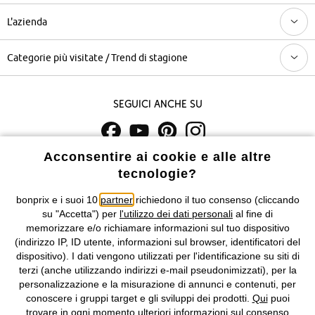
L'azienda
Categorie più visitate / Trend di stagione
Seguici anche su
Acconsentire ai cookie e alle altre
I prezzi sono IVA inclusa. Non includono
le spese di spedizione e i
tecnologie?
costi di servizio.
bonprix e i suoi 10
partner
richiedono il tuo consenso (cliccando
Condizioni di vendita
Accessibilità
su "Accetta") per
l'utilizzo dei dati personali
al fine di
memorizzare e/o richiamare informazioni sul tuo dispositivo
Informativa privacy e cookie
Gestione dei cookie
(indirizzo IP, ID utente, informazioni sul browser, identificatori del
dispositivo). I dati vengono utilizzati per l'identificazione su siti di
terzi (anche utilizzando indirizzi e-mail pseudonimizzati), per la
Informazioni legali
Diritto di recesso
personalizzazione e la misurazione di annunci e contenuti, per
conoscere i gruppi target e gli sviluppi dei prodotti.
Qui
puoi
©
2026 bonprix.
Tutti i diritti riservati.
trovare in ogni momento ulteriori informazioni sul consenso