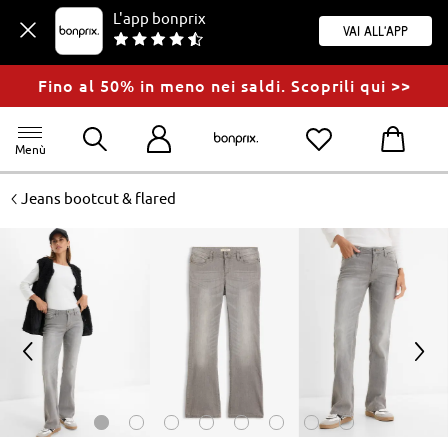
L'app bonprix
Vai all'app
Fino al 50% in meno nei saldi. Scoprili qui >>
Menù
<
Jeans bootcut & flared
<
>