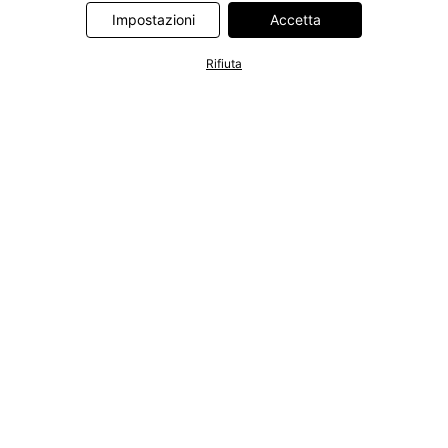
Information Technologies UK Limited. Ulteriori informazioni sul
Impostazioni
Accetta
trattamento dei dati da parte di questi partner sono disponibili
nella nostra
informativa privacy e cookie
. L'informativa è
Rifiuta
accessibile anche tramite un link nel banner.