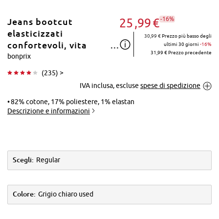
-16%
25
99
€
Jeans bootcut
elasticizzati
30,99 €
Prezzo più basso degli
confortevoli, vita
ultimi 30 giorni
-16%
31,99 € Prezzo precedente
media, Regular
bonprix
Tocca per
(
235
) >
ingrandire
IVA inclusa, escluse
spese di spedizione
82% cotone, 17% poliestere, 1% elastan
Descrizione e informazioni
Scegli:
Regular
Colore:
Grigio chiaro used