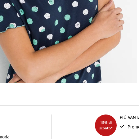
Più van
15% di
Promo
sconto*
 moda