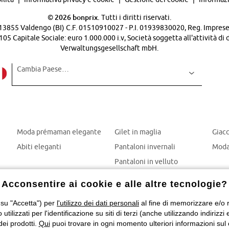
©
2026 bonprix.
Tutti i diritti riservati.
 - 13855 Valdengo (BI) C.F. 01510910027 - P.I. 01939830020, Reg. Imprese 
Capitale Sociale: euro 1.000.000 i.v, Società soggetta all'attività di 
Verwaltungsgesellschaft mbH.
Cambia Paese…
Moda prémaman elegante
Gilet in maglia
Giac
Abiti eleganti
Pantaloni invernali
Moda
Pantaloni in velluto
Mom jeans
Acconsentire ai cookie e alle altre tecnologie?
Giubbotti invernali
 su "Accetta") per
l'utilizzo dei dati personali
al fine di memorizzare e/o ri
o utilizzati per l'identificazione su siti di terzi (anche utilizzando indiri
dei prodotti.
Qui
puoi trovare in ogni momento ulteriori informazioni sul 