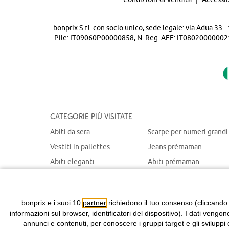
bonprix S.r.l. con socio unico, sede legale: via Adua 33
Pile: IT09060P00000858, N. Reg. AEE: IT08020000002105 
Categorie più visitate
Abiti da sera
Scarpe per numeri grandi
Vestiti in pailettes
Jeans prémaman
Abiti eleganti
Abiti prémaman
Maglioni natalizi
Giacche prémaman
Abiti chemisier
Giacche portabebè
bonprix e i suoi 10
partner
richiedono il tuo consenso (cliccando
informazioni sul browser, identificatori del dispositivo). I dati vengon
annunci e contenuti, per conoscere i gruppi target e gli sviluppi 