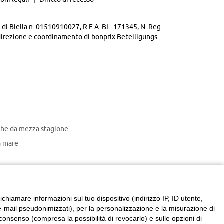
di Biella n. 01510910027, R.E.A. BI - 171345, N. Reg.
direzione e coordinamento di bonprix Beteiligungs -
che da mezza stagione
 mare
chiamare informazioni sul tuo dispositivo (indirizzo IP, ID utente,
zzi e-mail pseudonimizzati), per la personalizzazione e la misurazione di
consenso (compresa la possibilità di revocarlo) e sulle opzioni di