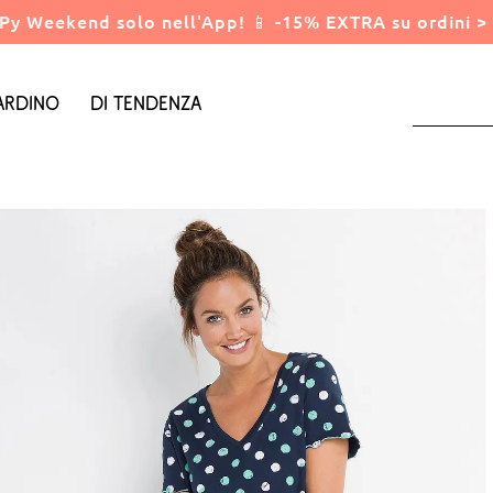
Py Weekend solo nell'App! 📱 -15% EXTRA su ordini > 
ardino
Di tendenza