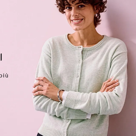
I
più