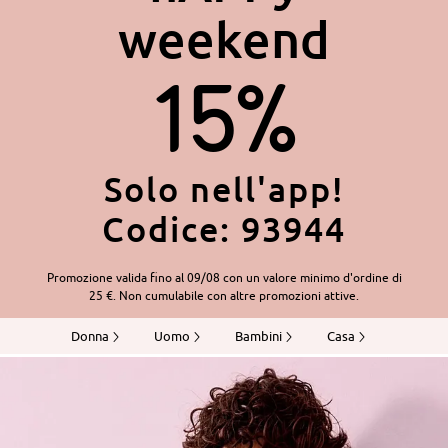
weekend
15%
Solo nell'app!
Codice: 93944
Promozione valida fino al 09/08 con un valore minimo d'ordine di
25 €. Non cumulabile con altre promozioni attive.
Donna
Uomo
Bambini
Casa