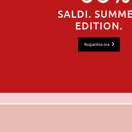
SALDI. SUMM
EDITION.
Risparmia ora